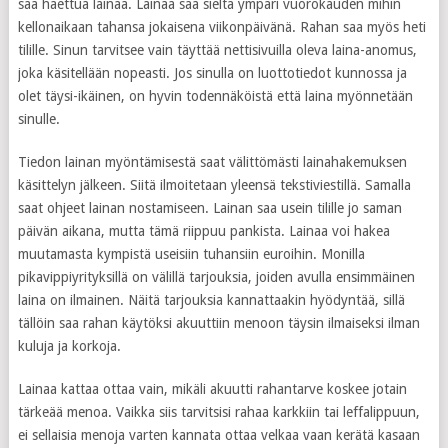
saa haettua lainaa. Lainaa saa sieltä ympäri vuorokauden mihin
kellonaikaan tahansa jokaisena viikonpäivänä. Rahan saa myös heti
tilille. Sinun tarvitsee vain täyttää nettisivuilla oleva laina-anomus,
joka käsitellään nopeasti. Jos sinulla on luottotiedot kunnossa ja
olet täysi-ikäinen, on hyvin todennäköistä että laina myönnetään
sinulle.
Tiedon lainan myöntämisestä saat välittömästi lainahakemuksen
käsittelyn jälkeen. Siitä ilmoitetaan yleensä tekstiviestillä. Samalla
saat ohjeet lainan nostamiseen. Lainan saa usein tilille jo saman
päivän aikana, mutta tämä riippuu pankista. Lainaa voi hakea
muutamasta kympistä useisiin tuhansiin euroihin. Monilla
pikavippiyrityksillä on välillä tarjouksia, joiden avulla ensimmäinen
laina on ilmainen. Näitä tarjouksia kannattaakin hyödyntää, sillä
tällöin saa rahan käytöksi akuuttiin menoon täysin ilmaiseksi ilman
kuluja ja korkoja.
Lainaa kattaa ottaa vain, mikäli akuutti rahantarve koskee jotain
tärkeää menoa. Vaikka siis tarvitsisi rahaa karkkiin tai leffalippuun,
ei sellaisia menoja varten kannata ottaa velkaa vaan kerätä kasaan