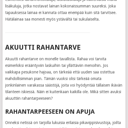
lisäkuluja, jotka nostavat lainan kokonaissumman suureksi. Joka
tapauksessa lainaa ei kannata ottaa enempää kuin sitä tarvitsee.
Hätälainaa saa monesti myös ystävältä tai sukulaiselta.
AKUUTTI RAHANTARVE
Akuutti rahantarve on monelle tavallista. Rahaa voi tarvita
esimerkiksi erääntyviin laskuihin tai yllättäviin menoihin. Jos
vaikkapa pesukone hajoaa, on tärkeää että uuden saa ostettua
mahdollisimman pian. Tämän vuoksi olisi tärkeää omata
jonkinlainen varakassa säästöjä, joita voi hyödyntää tällaisen ikävän
tilanteen iskiessä. Näin ei kuitenkaan kaikilla ole. Mikä sitten avuksi
akuuttiin rahantarpeeseen?
RAHANTARPEESEEN ON APUJA
Onneksi netissä on tarjolla lukuisia erilaisia pikavippisivustoja, joilta