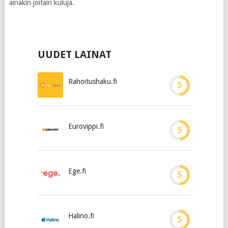
ainakin joitain kuluja.
UUDET LAINAT
Rahoitushaku.fi
5
Eurovippi.fi
5
Ege.fi
5
Halino.fi
5