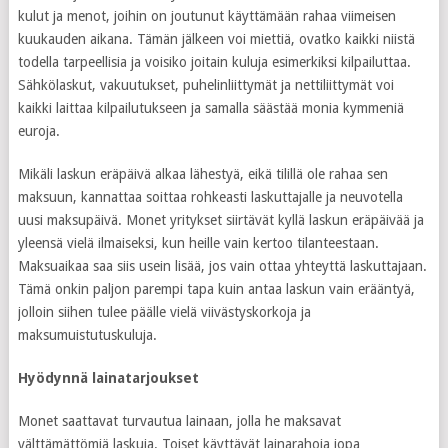
kulut ja menot, joihin on joutunut käyttämään rahaa viimeisen
kuukauden aikana. Tämän jälkeen voi miettiä, ovatko kaikki niistä
todella tarpeellisia ja voisiko joitain kuluja esimerkiksi kilpailuttaa.
Sähkölaskut, vakuutukset, puhelinliittymät ja nettiliittymät voi
kaikki laittaa kilpailutukseen ja samalla säästää monia kymmeniä
euroja.
Mikäli laskun eräpäivä alkaa lähestyä, eikä tilillä ole rahaa sen
maksuun, kannattaa soittaa rohkeasti laskuttajalle ja neuvotella
uusi maksupäivä. Monet yritykset siirtävät kyllä laskun eräpäivää ja
yleensä vielä ilmaiseksi, kun heille vain kertoo tilanteestaan.
Maksuaikaa saa siis usein lisää, jos vain ottaa yhteyttä laskuttajaan.
Tämä onkin paljon parempi tapa kuin antaa laskun vain erääntyä,
jolloin siihen tulee päälle vielä viivästyskorkoja ja
maksumuistutuskuluja.
Hyödynnä lainatarjoukset
Monet saattavat turvautua lainaan, jolla he maksavat
välttämättömiä laskuja. Toiset käyttävät lainarahoja jopa