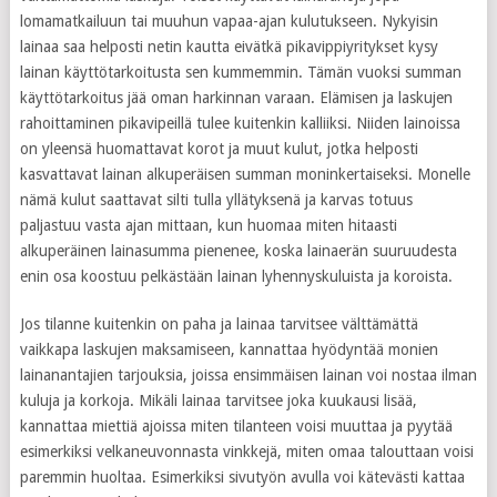
lomamatkailuun tai muuhun vapaa-ajan kulutukseen. Nykyisin
lainaa saa helposti netin kautta eivätkä pikavippiyritykset kysy
lainan käyttötarkoitusta sen kummemmin. Tämän vuoksi summan
käyttötarkoitus jää oman harkinnan varaan. Elämisen ja laskujen
rahoittaminen pikavipeillä tulee kuitenkin kalliiksi. Niiden lainoissa
on yleensä huomattavat korot ja muut kulut, jotka helposti
kasvattavat lainan alkuperäisen summan moninkertaiseksi. Monelle
nämä kulut saattavat silti tulla yllätyksenä ja karvas totuus
paljastuu vasta ajan mittaan, kun huomaa miten hitaasti
alkuperäinen lainasumma pienenee, koska lainaerän suuruudesta
enin osa koostuu pelkästään lainan lyhennyskuluista ja koroista.
Jos tilanne kuitenkin on paha ja lainaa tarvitsee välttämättä
vaikkapa laskujen maksamiseen, kannattaa hyödyntää monien
lainanantajien tarjouksia, joissa ensimmäisen lainan voi nostaa ilman
kuluja ja korkoja. Mikäli lainaa tarvitsee joka kuukausi lisää,
kannattaa miettiä ajoissa miten tilanteen voisi muuttaa ja pyytää
esimerkiksi velkaneuvonnasta vinkkejä, miten omaa talouttaan voisi
paremmin huoltaa. Esimerkiksi sivutyön avulla voi kätevästi kattaa