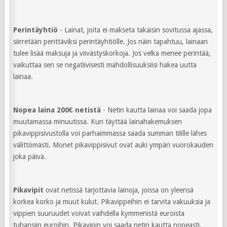
Perintäyhtiö
- Lainat, joita ei makseta takaisin sovitussa ajassa,
siirretään perittäviksi perintäyhtiölle. Jos näin tapahtuu, lainaan
tulee lisää maksuja ja viivästyskorkoja. Jos velka menee perintää,
vaikuttaa sen se negatiivisesti mahdollisuuksiisi hakea uutta
lainaa.
Nopea laina 200€ netistä
- Netin kautta lainaa voi saada jopa
muutamassa minuutissa. Kun täyttää lainahakemuksen
pikavippisivustolla voi parhaimmassa saada summan tilille lähes
välittömästi. Monet pikavippisivut ovat auki ympäri vuorokauden
joka päivä.
Pikavipit
ovat netissä tarjottavia lainoja, joissa on yleensä
korkea korko ja muut kulut. Pikavippeihin ei tarvita vakuuksia ja
vippien suuruudet voivat vaihdella kymmenistä euroista
tuhansiin euroihin. Pikavipin voi saada netin kautta nopeasti.