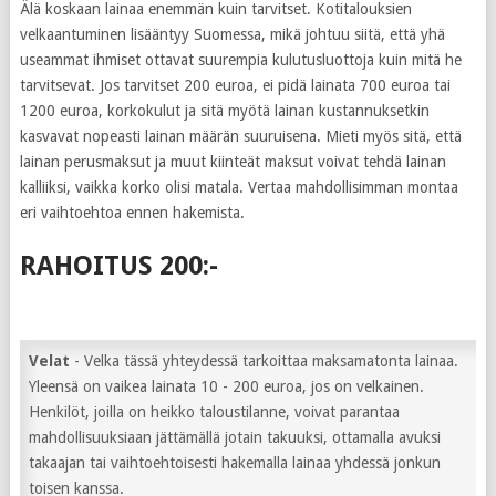
Älä koskaan lainaa enemmän kuin tarvitset. Kotitalouksien
velkaantuminen lisääntyy Suomessa, mikä johtuu siitä, että yhä
useammat ihmiset ottavat suurempia kulutusluottoja kuin mitä he
tarvitsevat. Jos tarvitset 200 euroa, ei pidä lainata 700 euroa tai
1200 euroa, korkokulut ja sitä myötä lainan kustannuksetkin
kasvavat nopeasti lainan määrän suuruisena. Mieti myös sitä, että
lainan perusmaksut ja muut kiinteät maksut voivat tehdä lainan
kalliiksi, vaikka korko olisi matala. Vertaa mahdollisimman montaa
eri vaihtoehtoa ennen hakemista.
RAHOITUS 200:-
Velat
- Velka tässä yhteydessä tarkoittaa maksamatonta lainaa.
Yleensä on vaikea lainata 10 - 200 euroa, jos on velkainen.
Henkilöt, joilla on heikko taloustilanne, voivat parantaa
mahdollisuuksiaan jättämällä jotain takuuksi, ottamalla avuksi
takaajan tai vaihtoehtoisesti hakemalla lainaa yhdessä jonkun
toisen kanssa.