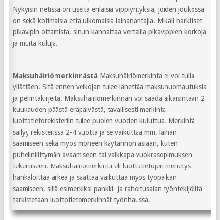
Nykyisin netissä on useita erilaisia vippiyrityksiä, joiden joukossa
on sekä kotimaisia että ulkomaisia lainanantajia. Mikäli harkitset
pikavipin ottamista, sinun kannattaa vertailla pikavippien korkoja
ja muita kuluja.
Maksuhäiriömerkinnästä
Maksuhäiriömerkintä ei voi tulla
yllättäen. Sitä ennen velkojan tulee lähettää maksuhuomautuksia
ja perintäkirjeitä. Maksuhäiriömerkinnän voi saada aikaisintaan 2
kuukauden päästä eräpäivästä, tavallisesti merkintä
luottotietorekisteriin tulee puolen vuoden kuluttua. Merkintä
säilyy rekisterissä 2-4 vuotta ja se vaikuttaa mm. lainan
saamiseen sekä myös moneen käytännön asiaan, kuten
puhelinliittymän avaamiseen tai vaikkapa vuokrasopimuksen
tekemiseen. Maksuhäiriömerkintä eli luottotietojen menetys
hankaloittaa arkea ja saattaa vaikuttaa myös työpaikan
saamiseen, sillä esimerkiksi pankki- ja rahoitusalan työntekijöiltä
tarkistetaan luottotietomerkinnät työnhaussa.