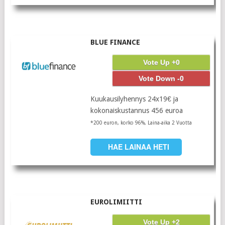
BLUE FINANCE
Vote Up +0
Vote Down -0
Kuukausilyhennys 24x19€ ja
kokonaiskustannus 456 euroa
*200 euron, korko 96%, Laina-aika 2 Vuotta
HAE LAINAA HETI
EUROLIMIITTI
Vote Up +2