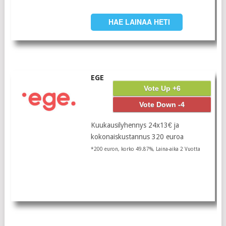
HAE LAINAA HETI
EGE
Vote Up +6
Vote Down -4
Kuukausilyhennys 24x13€ ja
kokonaiskustannus 320 euroa
*200 euron, korko 49.87%, Laina-aika 2 Vuotta