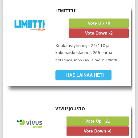
LIMIITTI
Vote Up +0
Vote Down -2
Kuukausilyhennys 24x11€ ja
kokonaiskustannus 266 euroa
*200 euron, korko 24%, Laina-aika 2 Vuotta
HAE LAINAA HETI
VIVUSJOUSTO
Vote Up +21
Vote Down -6