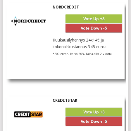
NORDCREDIT
Vote Up +8
Vote Down -5
Kuukausilyhennys 24x14€ ja
kokonaiskustannus 348 euroa
*200 euron, korko 60%, Laina-aika 2 Vuotta
CREDITSTAR
Vote Up +3
Vote Down -5