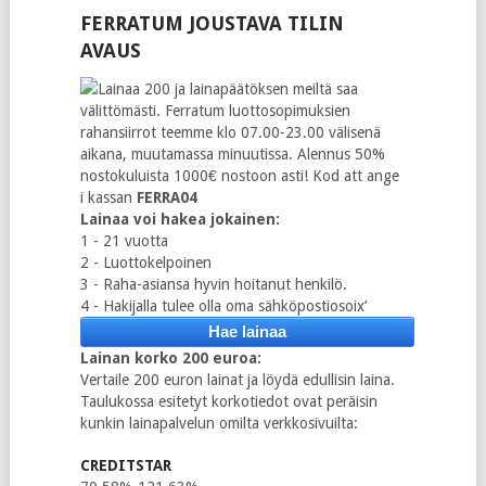
FERRATUM JOUSTAVA TILIN
AVAUS
Lainaa 200 ja lainapäätöksen meiltä saa
välittömästi. Ferratum luottosopimuksien
rahansiirrot teemme klo 07.00-23.00 välisenä
aikana, muutamassa minuutissa. Alennus 50%
nostokuluista 1000€ nostoon asti! Kod att ange
i kassan
FERRA04
Lainaa voi hakea jokainen:
1 - 21 vuotta
2 - Luottokelpoinen
3 - Raha-asiansa hyvin hoitanut henkilö.
4 - Hakijalla tulee olla oma sähköpostiosoix’
Hae lainaa
Lainan korko 200 euroa:
Vertaile 200 euron lainat ja löydä edullisin laina.
Taulukossa esitetyt korkotiedot ovat peräisin
kunkin lainapalvelun omilta verkkosivuilta:
CREDITSTAR