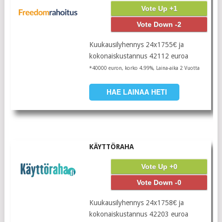
Vote Up +1
Vote Down -2
Kuukausilyhennys 24x1755€ ja
kokonaiskustannus 42112 euroa
*40000 euron, korko 4.99%, Laina-aika 2 Vuotta
HAE LAINAA HETI
KÄYTTÖRAHA
Vote Up +0
Vote Down -0
Kuukausilyhennys 24x1758€ ja
kokonaiskustannus 42203 euroa