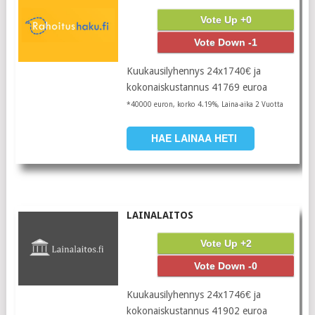
Vote Up +0
Vote Down -1
Kuukausilyhennys 24x1740€ ja
kokonaiskustannus 41769 euroa
*40000 euron, korko 4.19%, Laina-aika 2 Vuotta
HAE LAINAA HETI
LAINALAITOS
Vote Up +2
Vote Down -0
Kuukausilyhennys 24x1746€ ja
kokonaiskustannus 41902 euroa