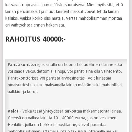
kasvavat nopeasti lainan määrän suuruisena. Mieti myös sitä, että
lainan perusmaksut ja muut kiinteät maksut voivat tehdä lainan
kalliiksi, vaikka korko olisi matala. Vertaa mahdollisimman montaa
eri vaihtoehtoa ennen hakemista.
RAHOITUS 40000:-
Panttikonttori
-Jos sinulla on huono taloudellinen tilanne etkä
voi saada vakuudettomia lainoja, voi panttilaina olla vaihtoehto.
Panttikonttorissa voi pantata arvoesineitäsi. Voit lunastaa
omaisuutesi takaisin maksamalla lainan määrän sekä mahdolliset
palkkiot ja korot.
Velat
- Velka tässä yhteydessä tarkoittaa maksamatonta lainaa.
Yleensä on vaikea lainata 10 - 40000 euroa, jos on velkainen.
Henkilöt, joilla on heikko taloustilanne, voivat parantaa
mahdollisuuksiaan jättämällä jotain takuuksi, ottamalla avuksi