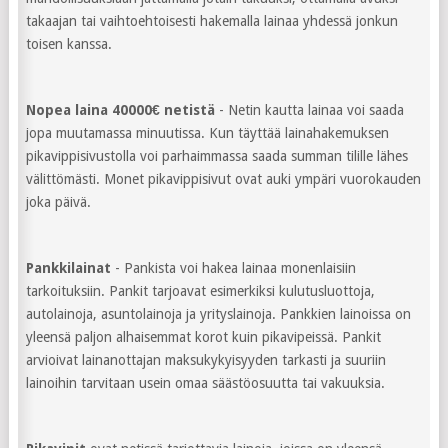
takaajan tai vaihtoehtoisesti hakemalla lainaa yhdessä jonkun
toisen kanssa.
Nopea laina 40000€ netistä
- Netin kautta lainaa voi saada
jopa muutamassa minuutissa. Kun täyttää lainahakemuksen
pikavippisivustolla voi parhaimmassa saada summan tilille lähes
välittömästi. Monet pikavippisivut ovat auki ympäri vuorokauden
joka päivä.
Pankkilainat
- Pankista voi hakea lainaa monenlaisiin
tarkoituksiin. Pankit tarjoavat esimerkiksi kulutusluottoja,
autolainoja, asuntolainoja ja yrityslainoja. Pankkien lainoissa on
yleensä paljon alhaisemmat korot kuin pikavipeissä. Pankit
arvioivat lainanottajan maksukykyisyyden tarkasti ja suuriin
lainoihin tarvitaan usein omaa säästöosuutta tai vakuuksia.