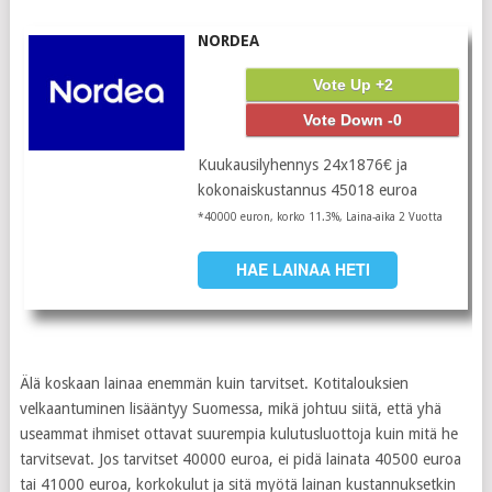
NORDEA
Vote Up +2
Vote Down -0
Kuukausilyhennys 24x1876€ ja
kokonaiskustannus 45018 euroa
*40000 euron, korko 11.3%, Laina-aika 2 Vuotta
HAE LAINAA HETI
Älä koskaan lainaa enemmän kuin tarvitset. Kotitalouksien
velkaantuminen lisääntyy Suomessa, mikä johtuu siitä, että yhä
useammat ihmiset ottavat suurempia kulutusluottoja kuin mitä he
tarvitsevat. Jos tarvitset 40000 euroa, ei pidä lainata 40500 euroa
tai 41000 euroa, korkokulut ja sitä myötä lainan kustannuksetkin