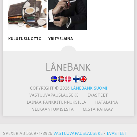
KULUTUSLUOTTO
YRITYSLAINA
COPYRIGHT © 2026
LÅNEBANK SUOMI
.
VASTUUVAPAUSLAUSEKE
EVÄSTEET
LAINAA PANKKITUNNUKSILLA
HÄTÄLAINA
VELKAANTUMISESTA
MISTÄ RAHAA?
SPEXER AB 556971-8926
VASTUUVAPAUSLAUSEKE
-
EVÄSTEET