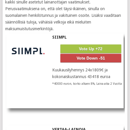
kaikki sinulle asetetut lainanottajan vaatimukset.
Perusvaatimuksena on, että olet täysi-ikäinen, sinulla on
suomalainen henkilötunnus ja vakituinen osoite. Lisäksi vaaditaan
säännöllisiä tuloja, vähäisiä velkoja eikä mieluiten
maksumuistutusmerkintöjä.
SIIMPL
Vote Up +72
Vote Down -51
Kuukausilyhennys 24x1809€ ja
kokonaiskustannus 43418 euroa
*40000 euron, korko alkaen 8%, Laina-aika 2 Vuotta
VERTAA-LAINOJA