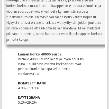
Pikavipit
ovat netissä tarjottavia lainoja, joissa on yleensä
korkea korko ja muut kulut. Pikavippeihin ei tarvita vakuuksia ja
vippien suuruudet voivat vaihdella kymmenistä euroista
tuhansiin euroihin. Pikavipin voi saada netin kautta nopeasti.
Nykyisin netissä on useita erilaisia vippiyrityksiä, joiden joukossa
on sekä kotimaisia että ulkomaisia lainanantajia. Mikäli harkitset
pikavipin ottamista, sinun kannattaa vertailla pikavippien korkoja
ja muita kuluja.
Lainan korko 40000 euroa:
Vertaile 40000 euron lainat ja löydä edullisin
laina. Taulukossa esitetyt korkotiedot ovat
peräisin kunkin lainapalvelun omilta
verkkosivuilta:
KOMPLETT BANK
4.9% - 19.9%
KÄYTTÖRAHA
5.2%-29.2%