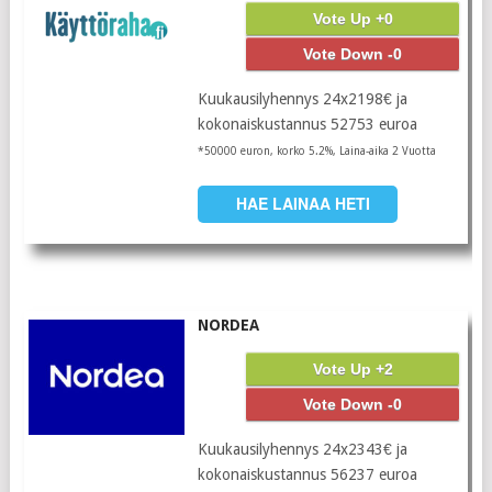
Vote Up +0
Vote Down -0
Kuukausilyhennys 24x2198€ ja
kokonaiskustannus 52753 euroa
*50000 euron, korko 5.2%, Laina-aika 2 Vuotta
HAE LAINAA HETI
NORDEA
Vote Up +2
Vote Down -0
Kuukausilyhennys 24x2343€ ja
kokonaiskustannus 56237 euroa