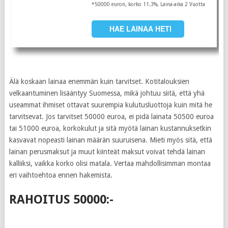
*50000 euron, korko 11.3%, Laina-aika 2 Vuotta
HAE LAINAA HETI
Älä koskaan lainaa enemmän kuin tarvitset. Kotitalouksien
velkaantuminen lisääntyy Suomessa, mikä johtuu siitä, että yhä
useammat ihmiset ottavat suurempia kulutusluottoja kuin mitä he
tarvitsevat. Jos tarvitset 50000 euroa, ei pidä lainata 50500 euroa
tai 51000 euroa, korkokulut ja sitä myötä lainan kustannuksetkin
kasvavat nopeasti lainan määrän suuruisena. Mieti myös sitä, että
lainan perusmaksut ja muut kiinteät maksut voivat tehdä lainan
kalliiksi, vaikka korko olisi matala. Vertaa mahdollisimman montaa
eri vaihtoehtoa ennen hakemista.
RAHOITUS 50000:-