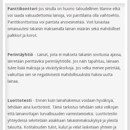
Panttikonttori
-Jos sinulla on huono taloudellinen tilanne etkä
voi saada vakuudettomia lainoja, voi panttilaina olla vaihtoehto.
Panttikonttorissa voi pantata arvoesineitäsi. Voit lunastaa
omaisuutesi takaisin maksamalla lainan määrän sekä mahdolliset
palkkiot ja korot.
Perintäyhtiö
- Lainat, joita ei makseta takaisin sovitussa ajassa,
siirretään perittäviksi perintäyhtiölle. Jos näin tapahtuu, lainaan
tulee lisää maksuja ja viivästyskorkoja. Jos velka menee perintää,
vaikuttaa sen se negatiivisesti mahdollisuuksiisi hakea uutta
lainaa.
Luottotesti
- Ennen kuin lainahakemus voidaan hyväksyä,
tehdään aina luottotesti. Tämä tarkistus tehdään sekä velkojan
että lainanottajan turvallisuuden varmistamiseksi. Luottotestin
yhteydessä selvitetään asiakkaan takaisinmaksukykyä ja yleistä
taloutta. Kotitalouden tulot, kulut ja velat lasketaan yhteen ja