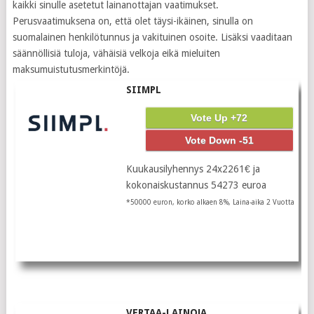
kaikki sinulle asetetut lainanottajan vaatimukset.
Perusvaatimuksena on, että olet täysi-ikäinen, sinulla on
suomalainen henkilötunnus ja vakituinen osoite. Lisäksi vaaditaan
säännöllisiä tuloja, vähäisiä velkoja eikä mieluiten
maksumuistutusmerkintöjä.
SIIMPL
Vote Up +72
Vote Down -51
Kuukausilyhennys 24x2261€ ja
kokonaiskustannus 54273 euroa
*50000 euron, korko alkaen 8%, Laina-aika 2 Vuotta
VERTAA-LAINOJA