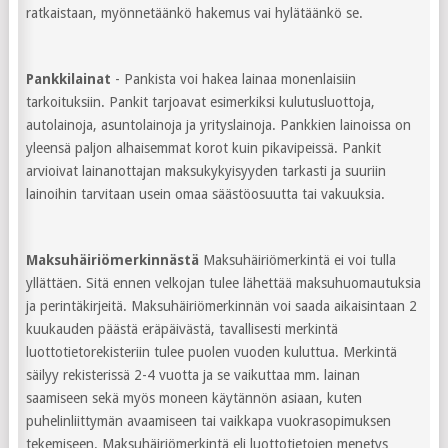
ratkaistaan, myönnetäänkö hakemus vai hylätäänkö se.
Pankkilainat
- Pankista voi hakea lainaa monenlaisiin
tarkoituksiin. Pankit tarjoavat esimerkiksi kulutusluottoja,
autolainoja, asuntolainoja ja yrityslainoja. Pankkien lainoissa on
yleensä paljon alhaisemmat korot kuin pikavipeissä. Pankit
arvioivat lainanottajan maksukykyisyyden tarkasti ja suuriin
lainoihin tarvitaan usein omaa säästöosuutta tai vakuuksia.
Maksuhäiriömerkinnästä
Maksuhäiriömerkintä ei voi tulla
yllättäen. Sitä ennen velkojan tulee lähettää maksuhuomautuksia
ja perintäkirjeitä. Maksuhäiriömerkinnän voi saada aikaisintaan 2
kuukauden päästä eräpäivästä, tavallisesti merkintä
luottotietorekisteriin tulee puolen vuoden kuluttua. Merkintä
säilyy rekisterissä 2-4 vuotta ja se vaikuttaa mm. lainan
saamiseen sekä myös moneen käytännön asiaan, kuten
puhelinliittymän avaamiseen tai vaikkapa vuokrasopimuksen
tekemiseen. Maksuhäiriömerkintä eli luottotietojen menetys