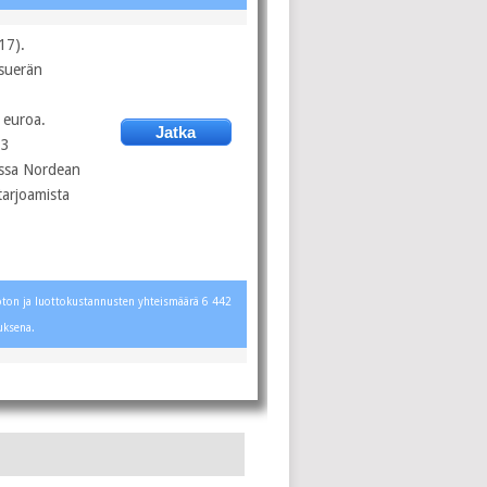
17).
ksuerän
 euroa.
Jatka
13
essa Nordean
tarjoamista
Luoton ja luottokustannusten yhteismäärä 6 442
uksena.