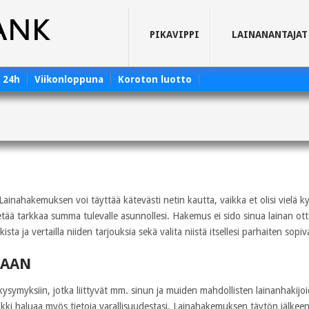
PIKAVIPPI
LAINANANTAJAT
e 24h
Viikonloppuna
Koroton luotto
ainahakemuksen voi täyttää kätevästi netin kautta, vaikka et olisi vielä k
tietää tarkkaa summa tulevalle asunnollesi. Hakemus ei sido sinua lainan o
sta ja vertailla niiden tarjouksia sekä valita niistä itsellesi parhaiten sopiv
TAAN
ymyksiin, jotka liittyvät mm. sinun ja muiden mahdollisten lainanhakijoi
ankki haluaa myös tietoja varallisuudestasi. Lainahakemuksen täytön jälke