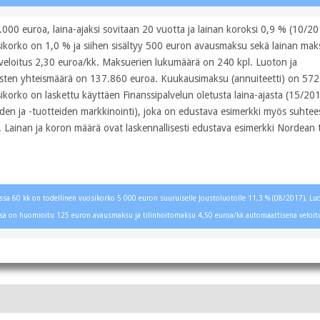
.000 euroa, laina-ajaksi sovitaan 20 vuotta ja lainan koroksi 0,9 % (10/20
ikorko on 1,0 % ja siihen sisältyy 500 euron avausmaksu sekä lainan ma
veloitus 2,30 euroa/kk. Maksuerien lukumäärä on 240 kpl. Luoton ja
sten yhteismäärä on 137.860 euroa. Kuukausimaksu (annuiteetti) on 572
ikorko on laskettu käyttäen Finanssipalvelun oletusta laina-ajasta (15/20
iden ja -tuotteiden markkinointi), joka on edustava esimerkki myös suhte
. Lainan ja koron määrä ovat laskennallisesti edustava esimerkki Nordean 
.
lessa 60 kk on todellinen vuosikorko 5 000 euron suuruiselle Joustoluotolle 11,3 % (08/2017). 
sa on huomioitu 125 euron avausmaksu ja tilinhoitomaksu 4,50 euroa/kk automaattisena veloit