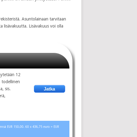
rekisteristä. Asuntolainaan tarvitaan
a lisävakuutta. Lisävakuus voi olla
käytetään 12
 todellinen
, sis.
Jatka
rä,
teensä EUR 150,00. 60 x 436,75 euro = EUR