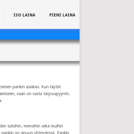
ISO LAINA
PIENI LAINA
yseisen pankin asiakas. Kun täytät
ttamiseen, vaan on vasta tarjouspyyntö.
a.
den tuloihin, menoihin sekä muihin
en pankki on sinuun yhteydessä. Pankki