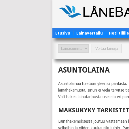
Etusivu
Lainavertailu
Heti tilill
ASUNTOLAINA
Asuntolainaa haetaan yleensä pankista. L
lainahakemusta, sinun ei vielä tarvitse 
Voit hakea lainatarjousta useasta eri panki
MAKSUKYKY TARKISTE
Lainahakemuksessa joutuu vastaamaan kys
velkoihin ja niiden kuukausikuluihin. P