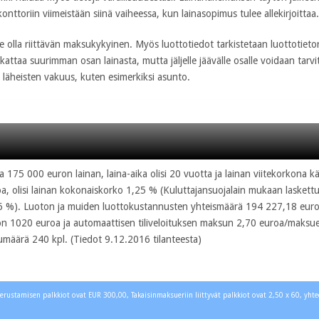
onttoriin viimeistään siinä vaiheessa, kun lainasopimus tulee allekirjoittaa.
e olla riittävän maksukykyinen. Myös luottotiedot tarkistetaan luottotieto
taa suurimman osan lainasta, mutta jäljelle jäävälle osalle voidaan tarvit
i läheisten vakuus, kuten esimerkiksi asunto.
aa 175 000 euron lainan, laina-aika olisi 20 vuotta ja lainan viitekorkona 
a, olisi lainan kokonaiskorko 1,25 % (Kuluttajansuojalain mukaan laskettu
6 %). Luoton ja muiden luottokustannusten yhteismäärä 194 227,18 euroa
ion 1020 euroa ja automaattisen tiliveloituksen maksun 2,70 euroa/maksue
määrä 240 kpl. (Tiedot 9.12.2016 tilanteesta)
rustamisen palkkiot ovat EUR 300,00, Takaisinmaksueriin liittyvät palkkiot ovat 2,50 x 60, yh