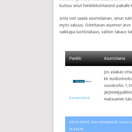
kutsuu sinut henkilökohtaisesti paikalle k
Jotta voit saada asuntolainan, sinun tule
myös vakuus. Ostettavan asunnon arvo kat
vaikkapa luottotakaus, valtion takaus ta
Pankki
Asuntolaina
Jos asiakas ott
kk euriborkorko
vuosikorko 1,3
Järjestelypalkk
Danske Bank
maksuerien luku
EUR 25.000,00, Erien lukumäärä 60, Luoton pe
26.654,99.