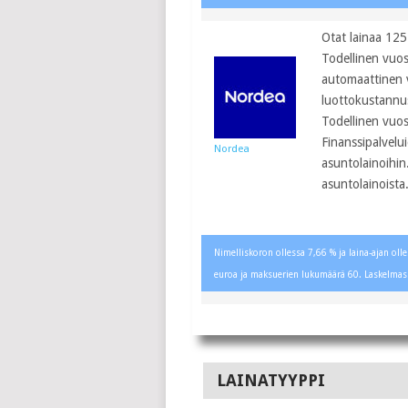
Otat lainaa 125
Todellinen vuos
automaattinen 
luottokustannu
Todellinen vuos
Finanssipalvelu
Nordea
asuntolainoihin
asuntolainoista
Nimelliskoron ollessa 7,66 % ja laina-ajan ol
euroa ja maksuerien lukumäärä 60. Laskelmas
LAINATYYPPI