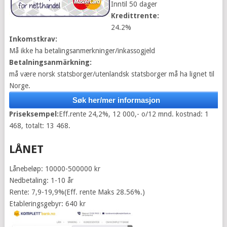
Inntil 50 dager
Kredittrente:
24.2%
Inkomstkrav:
Må ikke ha betalingsanmerkninger/inkassogjeld
Betalningsanmärkning:
må være norsk statsborger/utenlandsk statsborger må ha lignet til
Norge.
Søk her/mer informasjon
Priseksempel:
Eff.rente 24,2%, 12 000,- o/12 mnd. kostnad: 1
468, totalt: 13 468.
LÅNET
Lånebeløp: 10000-500000 kr
Nedbetaling: 1-10 år
Rente: 7,9-19,9%(Eff. rente Maks 28.56%.)
Etableringsgebyr: 640 kr