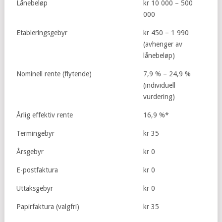
Lånebeløp
kr 10 000 – 500
000
Etableringsgebyr
kr 450 – 1 990
(avhenger av
lånebeløp)
Nominell rente (flytende)
7,9 % – 24,9 %
(individuell
vurdering)
Årlig effektiv rente
16,9 %*
Termingebyr
kr 35
Årsgebyr
kr 0
E-postfaktura
kr 0
Uttaksgebyr
kr 0
Papirfaktura (valgfri)
kr 35