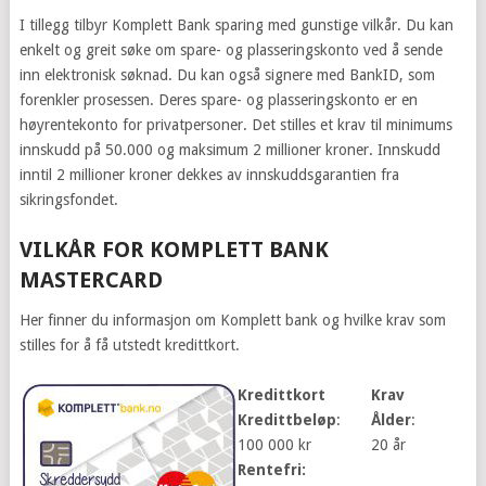
I tillegg tilbyr Komplett Bank sparing med gunstige vilkår. Du kan
enkelt og greit søke om spare- og plasseringskonto ved å sende
inn elektronisk søknad. Du kan også signere med BankID, som
forenkler prosessen. Deres spare- og plasseringskonto er en
høyrentekonto for privatpersoner. Det stilles et krav til minimums
innskudd på 50.000 og maksimum 2 millioner kroner. Innskudd
inntil 2 millioner kroner dekkes av innskuddsgarantien fra
sikringsfondet.
VILKÅR FOR KOMPLETT BANK
MASTERCARD
Her finner du informasjon om Komplett bank og hvilke krav som
stilles for å få utstedt kredittkort.
Kredittkort
Krav
Kredittbeløp
:
Ålder
:
100 000 kr
20 år
Rentefri: