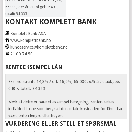
Eks: nom.rente 14,3% / eff. 16,9%,
65.000, o/5 år, etabl.geb. 640,-,
totalt: 94 333
KONTAKT KOMPLETT BANK
Komplett Bank ASA
www.komplettbank.no
kundeservice@komplettbank.no
21 00 74 50
RENTEEKSEMPEL LÅN
Eks: nom.rente 14,3% / eff. 16,9%, 65.000, o/5 år, etabl.geb.
640,-, totalt: 94 333
Merk at dette er bare et eksempel beregning, renten settes
individuelt, noe som betyr at den totale kostnaden for lånet kan
være enten lengre eller høyere.
VURDERING ELLER STILL ET SPØRSMÅL