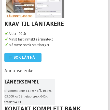
KRAV TIL LÅNTAKERE
Alder: 20 år
Minst fast inntekt i årsinntekt
Må være norsk statsborger
SØK LÅN NÅ
Annonselenke
LÅNEEKSEMPEL
Eks: nom.rente 14,3% / eff. 16,9%,
65.000, o/5 år, etabl.geb. 640,-,
totalt: 94 333
KONTAKT KOMPLETT BANK