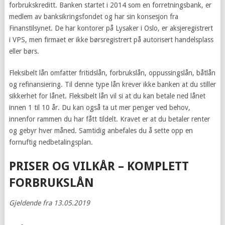
forbrukskreditt. Banken startet i 2014 som en forretningsbank, er
medlem av banksikringsfondet og har sin konsesjon fra
Finanstilsynet. De har kontorer på Lysaker i Oslo, er aksjeregistrert
i VPS, men firmaet er ikke børsregistrert på autorisert handelsplass
eller børs.
Fleksibelt lån omfatter fritidslån, forbrukslån, oppussingslån, båtlån
og refinansiering. Til denne type lån krever ikke banken at du stiller
sikkerhet for lånet. Fleksibelt lån vil si at du kan betale ned lånet
innen 1 til 10 år. Du kan også ta ut mer penger ved behov,
innenfor rammen du har fått tildelt. Kravet er at du betaler renter
og gebyr hver måned. Samtidig anbefales du å sette opp en
fornuftig nedbetalingsplan.
PRISER OG VILKÅR – KOMPLETT
FORBRUKSLÅN
Gjeldende fra 13.05.2019