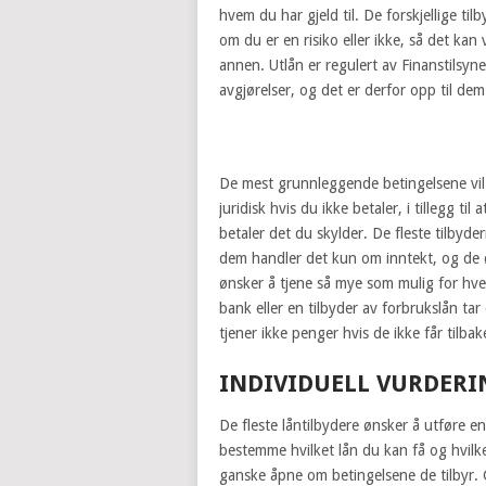
hvem du har gjeld til. De forskjellige ti
om du er en risiko eller ikke, så det kan v
annen. Utlån er regulert av Finanstilsyne
avgjørelser, og det er derfor opp til de
De mest grunnleggende betingelsene vil
juridisk hvis du ikke betaler, i tillegg t
betaler det du skylder. De fleste tilbydern
dem handler det kun om inntekt, og de 
ønsker å tjene så mye som mulig for hve
bank eller en tilbyder av forbrukslån tar
tjener ikke penger hvis de ikke får tilba
INDIVIDUELL VURDERI
De fleste låntilbydere ønsker å utføre e
bestemme hvilket lån du kan få og hvilke 
ganske åpne om betingelsene de tilbyr. G