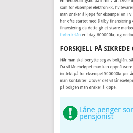
en nedbetalingstid på inntil 7 år. Disse 
som for eksempel elektronikk, hvitevarer 
man ønsker å kjøpe for eksempel en TV 
har ofte startet med å tilby finansiering 
finansiering da dette gir et større mark
forbrukslån
er i dag 600000kr, og nedbet
FORSKJELL PÅ SIKREDE
Når man skal benytte seg av boliglån, så
Da vil lånebeløpet man kan oppnå være 
inntekt på for eksempel 500000kr per år
man kontakter. Utover det vil lånebelø
på boligen man ønsker å kjøpe.
Låne penger s
pensjonist