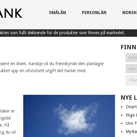
SMÅLÅN
PERSONLÅN
NORSK
raktes som fullt dekkende for de produkter som finnes på markedet.
FINN
siere en drøm. Kanskje vil du fremskynde den planlagte
dukket opp en uforutsett utgift det haster med.
NYE 
Zmart
taker er
Viiga 
ngstid
Uno F
e. På
MyBa
og du vil