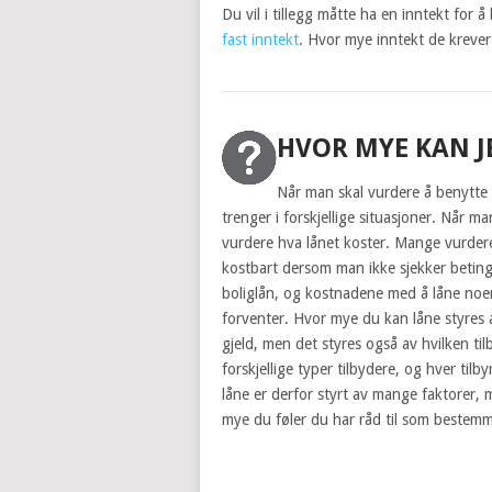
Du vil i tillegg måtte ha en inntekt for å
fast inntekt
. Hvor mye inntekt de krever 
HVOR MYE KAN J
Når man skal vurdere å benytte s
trenger i forskjellige situasjoner. Når m
vurdere hva lånet koster. Mange vurderer
kostbart dersom man ikke sjekker beting
boliglån, og kostnadene med å låne no
forventer. Hvor mye du kan låne styres a
gjeld, men det styres også av hvilken t
forskjellige typer tilbydere, og hver tilb
låne er derfor styrt av mange faktorer,
mye du føler du har råd til som bestemm