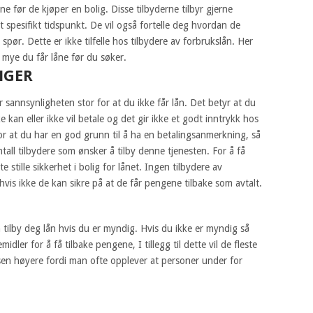
e før de kjøper en bolig. Disse tilbyderne tilbyr gjerne
t spesifikt tidspunkt. De vil også fortelle deg hvordan de
pør. Dette er ikke tilfelle hos tilbydere av forbrukslån. Her
r mye du får låne før du søker.
NGER
 sannsynligheten stor for at du ikke får lån. Det betyr at du
kan eller ikke vil betale og det gir ikke et godt inntrykk hos
or at du har en god grunn til å ha en betalingsanmerkning, så
ntall tilbydere som ønsker å tilby denne tjenesten. For å få
 stille sikkerhet i bolig for lånet. Ingen tilbydere av
n hvis ikke de kan sikre på at de får pengene tilbake som avtalt.
n tilby deg lån hvis du er myndig. Hvis du ikke er myndig så
idler for å få tilbake pengene, I tillegg til dette vil de fleste
nsen høyere fordi man ofte opplever at personer under for