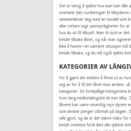
Det er viktig å sjekke hva man kan tåle
overlater den vurderingen til tilbyderne 
sammenlikner deg med en modell som best
eller rettere sagt sannsynligheten for at 
hva du vil få tilbudt. Men til slutt er 
betale tilbake lånet, og når man signerer 
ikke å havne i en uønsket situasjon må 
betale tilbake, og du må også sjekke bet
KATEGORIER AV LÅNGI
For å gjøre det enklere å finne ut av h
seg av for å få det lånet man ønsker, så
kategorier. De forskjellige kategoriene b
hvor lang nedbetalingstid de kan tilby. D
lånene kan være vesentlig mye dyrere en
som ønsker penger utbetalt på dagen. De
ville gjort, og da er det større risiko for
betalt overleve fordi ikke alle sjekker b