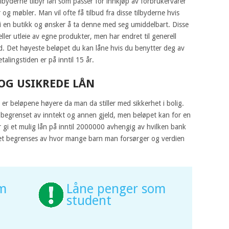
tilbyderne tilbyr lån som passer for innkjøp av forbrukervarer
og møbler. Man vil ofte få tilbud fra disse tilbyderne hvis
i en butikk og ønsker å ta denne med seg umiddelbart. Disse
eller utleie av egne produkter, men har endret til generell
ed. Det høyeste beløpet du kan låne hvis du benytter deg av
alingstiden er på inntil 15 år.
 OG USIKREDE LÅN
 er beløpene høyere da man da stiller med sikkerhet i bolig.
begrenset av inntekt og annen gjeld, men beløpet kan for en
 gi et mulig lån på inntil 2000000 avhengig av hvilken bank
pet begrenses av hvor mange barn man forsørger og verdien
om
Låne penger som
student