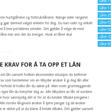
Låne 1
Låne 1
Låne 2
este hurtiglånene og forbrukslånene. Mange sider rangerer
Låne 3
og gjør dermed valget enklere for deg. Du kan raskt og enkelt
ved å lese portalenes omtaler. Det gjelder å velge de med
Låne 5
 å låne mer enn det du trenger. Husk at lånet skal
Låne 7
Låne 9
KRAV FOR Å TA OPP ET LÅN
d om lån uansett hvilken økonomiske situasjon du befinner
av som bestemmer om en tilbyder ønsker å gi deg lån eller
 i forhold til hvilke lån du søker på. Men noen grunnleggende
n type lån du benytter deg av. Alle tilbydere av lån vil vurdere
 hvor sannsynlig det er for at du betaler tilbake pengene i
Alle norske långivere ønsker å tjene penger og de ønsker
er sikker på at du klarer å betale tilbake. Det gjelder uansett