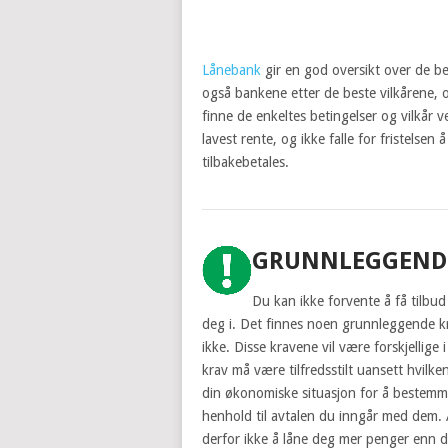
Lånebank
gir en god oversikt over de b
også bankene etter de beste vilkårene, 
finne de enkeltes betingelser og vilkår 
lavest rente, og ikke falle for fristelsen
tilbakebetales.
GRUNNLEGGENDE 
Du kan ikke forvente å få tilbu
deg i. Det finnes noen grunnleggende kr
ikke. Disse kravene vil være forskjellige
krav må være tilfredsstilt uansett hvilke
din økonomiske situasjon for å bestemme
henhold til avtalen du inngår med dem. 
derfor ikke å låne deg mer penger enn de 