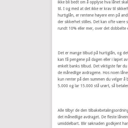
ikke bli bedt om å opplyse hva lånet ska
til. I og med at det ikke er krav til sikke
hurtiglån, er rentene høyere enn på and
der sikkerhet stilles. Det kan ofte være
rundt 10% eller mer, over det dobbelte 
Det er mange tilbud på hurtiglån, og det 
kan få pengene på dagen eller i løpet 
enkelt banks tilbud. Det viktigste før du 
de månedlige avdragene. Hos noen lånein
kun renter på den summen du velger å b
5.000 og lar 15.000 stå urørt, så betal
Alle tilbyr de den tilbakebetalingsordni
det månedlige avdraget. De fleste lånein
umiddelbart. Blir søknaden godkjent har