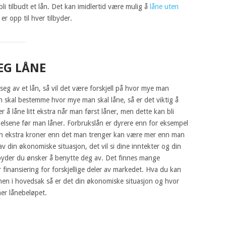
 bli tilbudt et lån. Det kan imidlertid være mulig å
låne uten
er opp til hver tilbyder.
EG LÅNE
eg av et lån, så vil det være forskjell på hvor mye man
an skal bestemme hvor mye man skal låne, så er det viktig å
 å låne litt ekstra når man først låner, men dette kan bli
elsene før man låner. Forbrukslån er dyrere enn for eksempel
en ekstra kroner enn det man trenger kan være mer enn man
v din økonomiske situasjon, det vil si dine inntekter og din
ilbyder du ønsker å benytte deg av. Det finnes mange
yr finansiering for forskjellige deler av markedet. Hva du kan
 men i hovedsak så er det din økonomiske situasjon og hvor
er lånebeløpet.