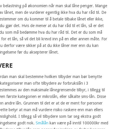
 av belastning på økonomien når man skal låne penger. Mange
av lånet, men de vurderer egentlig ikke hva du har råd til. De
emmer om du kommer til å betale tilbake lånet eller ikke,
du gjør det. Hvis de mener at du har råd til et lån, så er det
det du som må bedømme hva du har råd til. Det er du som må
for et lån, så vil det bli krevd inn på en eller annen måte. For
du derfor være sikker på at du ikke låner mer enn du kan
ingelsene før du aksepterer lånet.
VERE
vordan man skal bestemme hvilken tilbyder man bør benytte
 kategoriserer man ofte tilbydere av forbrukslån i 3
estemmes av den maksimale lånegrensende tilbyr, i tillegg til
en første kategorien er mikrolån, eller såkalte sms-lån. Disse
n andre lån. Grunnen til det er at de er ment for personer
tte betyr at man må vurdere risiko raskere enn man ellers
 mislighold. I tillegg så vil tilbydere som tar seg ekstra godt
etingelsene godt nok.
Smålån
kan være på inntil 100000kr med