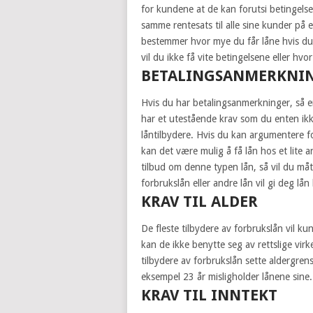
for kundene at de kan forutsi betingelsen
samme rentesats til alle sine kunder på e
bestemmer hvor mye du får låne hvis du s
vil du ikke få vite betingelsene eller hvo
BETALINGSANMERKNI
Hvis du har betalingsanmerkninger, så er
har et utestående krav som du enten ikke 
låntilbydere. Hvis du kan argumentere f
kan det være mulig å få lån hos et lite a
tilbud om denne typen lån, så vil du måtte
forbrukslån eller andre lån vil gi deg lå
KRAV TIL ALDER
De fleste tilbydere av forbrukslån vil ku
kan de ikke benytte seg av rettslige virkem
tilbydere av forbrukslån sette aldergre
eksempel 23 år misligholder lånene sine.
KRAV TIL INNTEKT