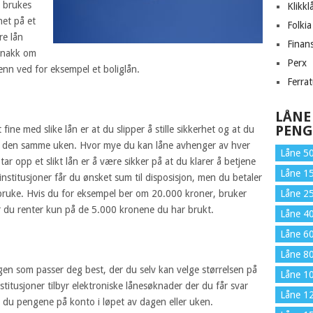
l brukes
Klikkl
rhet på et
Folkia
re lån
Finans
 snakk om
Perx
enn ved for eksempel et boliglån.
Ferra
LÅNE
PENG
fine med slike lån er at du slipper å stille sikkerhet og at du
av den samme uken. Hvor mye du kan låne avhenger av hver
Låne 5
tar opp et slikt lån er å være sikker på at du klarer å betjene
Låne 1
stitusjoner får du ønsket sum til disposisjon, men du betaler
ruke. Hvis du for eksempel ber om 20.000 kroner, bruker
Låne 2
er du renter kun på de 5.000 kronene du har brukt.
Låne 4
Låne 6
Låne 8
ngen som passer deg best, der du selv kan velge størrelsen på
Låne 1
stitusjoner tilbyr elektroniske lånesøknader der du får svar
Låne 1
 du pengene på konto i løpet av dagen eller uken.