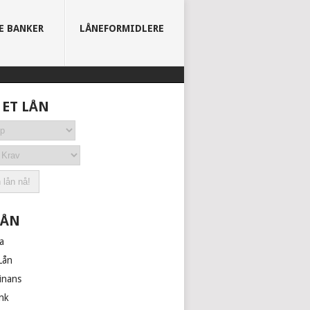
E BANKER
LÅNEFORMIDLERE
 ET LÅN
LÅN
a
Lån
inans
nk