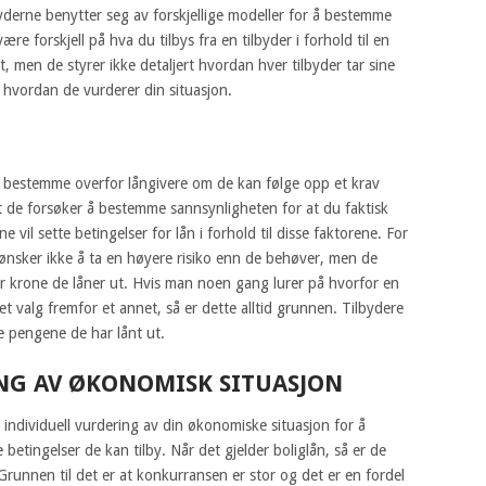
lbyderne benytter seg av forskjellige modeller for å bestemme
ære forskjell på hva du tilbys fra en tilbyder i forhold til en
t, men de styrer ikke detaljert hvordan hver tilbyder tar sine
m hvordan de vurderer din situasjon.
 bestemme overfor långivere om de kan følge opp et krav
il at de forsøker å bestemme sannsynligheten for at du faktisk
e vil sette betingelser for lån i forhold til disse faktorene. For
ønsker ikke å ta en høyere risiko enn de behøver, men de
r krone de låner ut. Hvis man noen gang lurer på hvorfor en
 et valg fremfor et annet, så er dette alltid grunnen. Tilbydere
ke pengene de har lånt ut.
NG AV ØKONOMISK SITUASJON
n individuell vurdering av din økonomiske situasjon for å
betingelser de kan tilby. Når det gjelder boliglån, så er de
runnen til det er at konkurransen er stor og det er en fordel