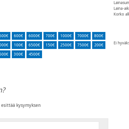
Lainasum
Laina-ai
Korko al
500€
600€
6000€
700€
1000€
7000€
800€
Ei hyväk
000€
100€
6500€
150€
2500€
7500€
200€
500€
300€
4500€
n?
 esittää kysymyksen