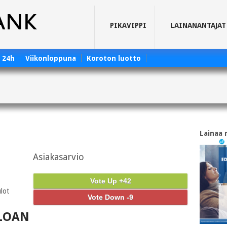
PIKAVIPPI
LAINANANTAJAT
e 24h
Viikonloppuna
Koroton luotto
Lainaa 
Asiakasarvio
Vote Up +42
ulot
Vote Down -9
OLOAN