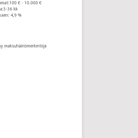
mat:100 € - 10.000 €
ka:3-36 kk
kaen: 4,9 %
sy maksuhäiriömerkintöjä