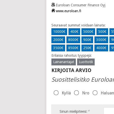
Euroloan Consumer Finance Oyj
www.euroloan.fi
Seuraavat summat voidaan lainata:
10000€
400€
5000€
500€
5
2000€
8000€
900€
3000€
9
3500€
8500€
250€
4000€
9
Erilaisia ​​rahoitus tyyppejä:
Lainanantajat
Luottotili
KIRJOITA ARVIO
Suosittelisitko Euroloa
Kyllä
Nro
Haluan
*
Sinun mielipiteesi: