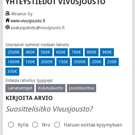
YHTEYSTIEDOT VIVUSJOUSTO
4finance Oy
www.vivusjousto.fi
asiakaspalvelu@vivusjousto.fi
Seuraavat summat voidaan lainata:
2500€
400€
500€
600€
700€
800€
900€
1000€
100€
2000€
150€
3000€
200€
250€
300€
Erilaisia ​​rahoitus tyyppejä:
Lainanantajat
Kulutusluotto
Joustoluottoa
KIRJOITA ARVIO
Suosittelisitko Vivusjousto?
Kyllä
Nro
Haluan esittää kysymyksen