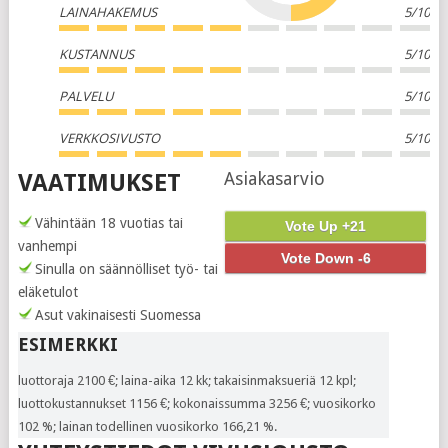
LAINAHAKEMUS
5/10
KUSTANNUS
5/10
PALVELU
5/10
VERKKOSIVUSTO
5/10
Asiakasarvio
VAATIMUKSET
Vähintään 18 vuotias tai
Vote Up +21
vanhempi
Vote Down -6
Sinulla on säännölliset työ- tai
eläketulot
Asut vakinaisesti Suomessa
ESIMERKKI
luottoraja 2100 €; laina-aika 12 kk; takaisinmaksueriä 12 kpl;
luottokustannukset 1156 €; kokonaissumma 3256 €; vuosikorko
102 %; lainan todellinen vuosikorko 166,21 %.