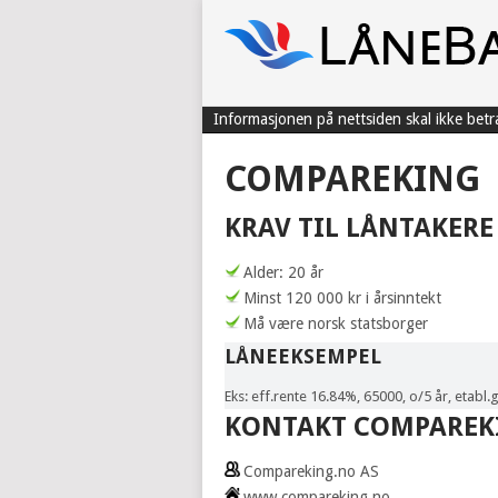
Informasjonen på nettsiden skal ikke bet
COMPAREKING
KRAV TIL LÅNTAKERE
Alder: 20 år
Minst 120 000 kr i årsinntekt
Må være norsk statsborger
LÅNEEKSEMPEL
Eks: eff.rente 16.84%, 65000, o/5 år, etabl.g
KONTAKT COMPAREK
Compareking.no AS
www.compareking.no