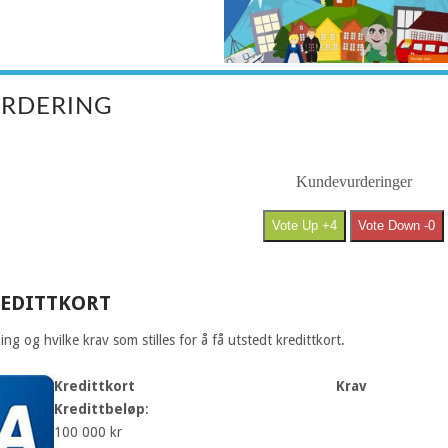
RDERING
Kundevurderinger
Vote Up +4
Vote Down -0
REDITTKORT
 og hvilke krav som stilles for å få utstedt kredittkort.
Kredittkort
Krav
Kredittbeløp
:
100 000 kr