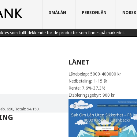
SMÅLÅN
PERSONLÅN
NORSK
raktes som fullt dekkende for de produkter som finnes på markedet.
LÅNET
Lånebeløp: 5000-400000 kr
Nedbetaling: 1-15 år
Rente: 7,6%-37,3%
Etableringsgebyr: 900 kr
eb. 650, Totalt: 94.150.
ING