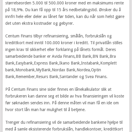
størrelseorden 5.000 til 500.000 kroner med en maksimums rente
på 18,9%. Du kan få opp til 15 års nedbetalingstid. Ønsker du å
innfri hele eller deler av lånet før tiden, kan du når som helst gjøre
det uten ekstra kostnader og gebyrer.
Centum Finans tilbyr refinansiering, smålån, forbrukslån og
kredittkort med inntil 100.000 kroner i kreditt. Til privatlån stilles
ingen krav til sikkerhet eller forklaring på lånets formål. Deres
samarbeidende banker er Avida Finans,BB Bank,BN Bank,Bra
Bank,Easybank,Express Bank,Ikano Bank,Instabank,Komplett
bank,Monobank,MyBank,Nordax Bank,Nordea,Optin
Bank,Remember,Resurs Bank,Santander og Svea Finans.
På Centum Finans sine sider finnes en lånekalkulator slik at
forbrukeren kan danne seg et bilde av hva finansieringen vil koste
før søknaden sendes inn. På denne måten vil man få en ide om
hvor stort lån man har mulighet til å betjene.
Trenger du refinansiering vil de samarbeidende bankene hjelpe til
med å samle eksisterende forbrukslån, handlekontoer, kredittkort