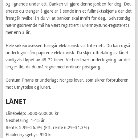
og lignende under ett. Banken vil gjøre denne jobben for deg. Det
eneste du trenger å gjøre er å sende inn et fullmaktsskjema der det
fremgår hvilke lån du vil at banken skal innfri for deg.
Selvstendig
næringsdrivende
må ha vært registrert i Brønnøysund-registeret i
mer enn 3 år.
Hele søkeprosessen foregår elektronisk via Internett. Du kan også
undertegne lånepapirene elektronisk. Da skjer utbetaling av lånet
vanligvis
i løpet av 48-72 timer
. Ved ordinær undertegning tar det
lenger tid, da du må regne med ordinær postgang.
Centum Finans er underlagt Norges lover, som sikrer forbrukeren
mot utnyttelse og lureri.
LÅNET
Lånebeløp: 5000-500000 kr
Nedbetaling: 1-15 år
Rente: 5.99–26.9% (Eff. rente 6.29–31.3%)
Etableringsgebyr: 950 kr