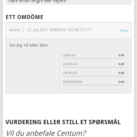
være enten lengre eller høyere.
ETT OMDÖME
khalid
12. juli 2017
NORWAY
193.90.171.77
Svar
hei jeg vil søke låne
SØKNAD
0.00
KOSTNAD
0.00
TJENESTE
0.00
HJEMMESIDE
0.00
VURDERING ELLER STILL ET SPØRSMÅL
Vil du anbefale Centum?