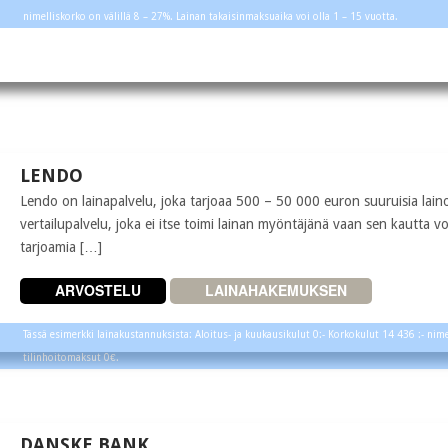
nimelliskorko on välillä 8 – 27%. Lainan takaisinmaksuaika voi olla 1 – 15 vuotta.
LENDO
Lendo on lainapalvelu, joka tarjoaa 500 – 50 000 euron suuruisia lain
vertailupalvelu, joka ei itse toimi lainan myöntäjänä vaan sen kautta voi
tarjoamia […]
ARVOSTELU
LAINAHAKEMUKSEN
Tässä esimerkki lainakustannuksista: Aloitus- ja kuukausikulut 0:- Korkokulut 14 436 :- nim
tilinhoitomaksut 0€.
DANSKE BANK