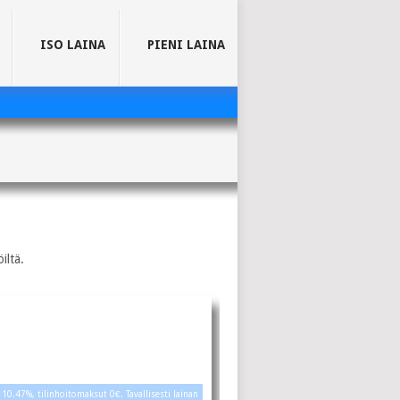
ISO LAINA
PIENI LAINA
iltä.
 10.47%, tilinhoitomaksut 0€. Tavallisesti lainan