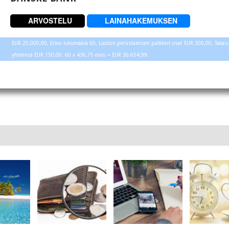
ARVOSTELU
LAINAHAKEMUKSEN
EUR 25.000,00, Erien lukumäärä 60, Luoton perustamisen palkkiot ovat EUR 300,00, Takaisin
yhteensä EUR 150,00. 60 x 436,75 euro = EUR 26.654,99.