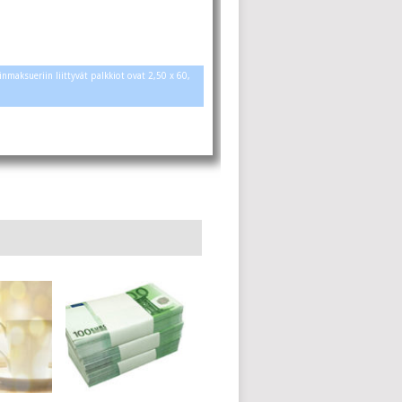
maksueriin liittyvät palkkiot ovat 2,50 x 60,