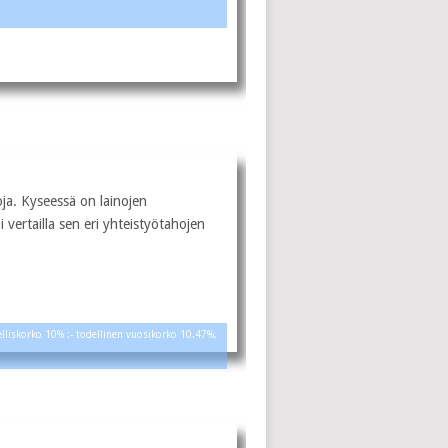
oja. Kyseessä on lainojen
 vertailla sen eri yhteistyötahojen
elliskorko 10% :- todellinen vuosikorko 10.47%,