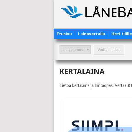
Etusivu
Lainavertailu
Heti tilill
KERTALAINA
Tietoa kertalaina ja hintaopas. Vertaa
3 