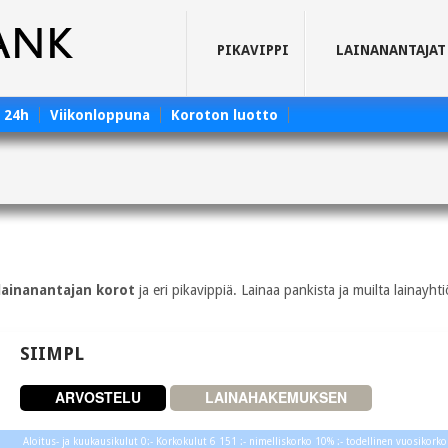
PIKAVIPPI
LAINANANTAJAT
e 24h
Viikonloppuna
Koroton luotto
lainanantajan korot
ja eri pikavippiä. Lainaa pankista ja muilta lainayhtiö
SIIMPL
ARVOSTELU
LAINAHAKEMUKSEN
Aloitus- ja kuukausikulut 0:- Korkokulut 6 151 :- nimelliskorko 10% :- todellinen vuosikorko