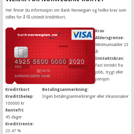
Her finner du informasjon om Bank Norwegian og hvilke krav som
stilles for å få utstedt kredittkort.
Krav
Aldersgrense
:
Minimumsalder 23
år
Inntektskrav:
Fast inntekt fra
jobb, trygt eller
pensjon
Kredittkort
Betalingsanmerkning:
Kredittbeløp
:
Ingen betalingsanmerkninger eller inkassosaker
100000 kr
Rentefri:
45 dager
Kredittrente:
23.47 %