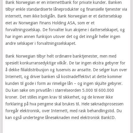
Bank Norwegian er en internettbank for private kunder. Banken
tilbyr enkle standardiserte låneprodukter og finansielle tjenester via
internett, men ikke boliglån. Bank Norwegian er et datterselskap
eiet av Norwegian Finans Holding ASA, som er et
forvaltningsselskap. De forvalter kun aksjene i datterselskapet, og
har ingen annen funksjon utover det og det inngår heller ingen
andre selskaper i forvaltningsselskapet.
Bank Norwegian tilbyr helt ordinære banktjenester, men med
spesielt konkurransedyktige vilkår. De tar ingen ekstra gebyrer for
å dekke filialdistribusjon og tusenvis av ansatte. De selger kun over
Internett, og driver banken så kostnadeffektivt at dette kommer
kunden til gode i form av rimelige lån – og ingen skjulte gebyrer.
Du kan søke om privatlån i størrelseorden 5.000 til 600.000
kroner. Det stilles ingen krav til sikkerhet, og de krever ikke
forklaring på hva pengene skal brukes til. Hele søknadsprosessen
foregår elektronisk, over Internett, med rask behandlingstid. Du
kan også undertegne lånesøknaden med elektronisk BankID.