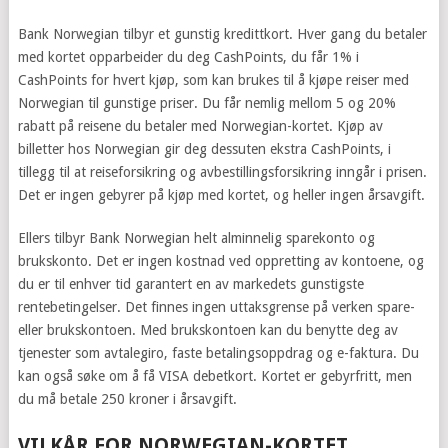
Bank Norwegian tilbyr et gunstig kredittkort. Hver gang du betaler
med kortet opparbeider du deg CashPoints, du får 1% i
CashPoints for hvert kjøp, som kan brukes til å kjøpe reiser med
Norwegian til gunstige priser. Du får nemlig mellom 5 og 20%
rabatt på reisene du betaler med Norwegian-kortet. Kjøp av
billetter hos Norwegian gir deg dessuten ekstra CashPoints, i
tillegg til at reiseforsikring og avbestillingsforsikring inngår i prisen.
Det er ingen gebyrer på kjøp med kortet, og heller ingen årsavgift.
Ellers tilbyr Bank Norwegian helt alminnelig sparekonto og
brukskonto. Det er ingen kostnad ved oppretting av kontoene, og
du er til enhver tid garantert en av markedets gunstigste
rentebetingelser. Det finnes ingen uttaksgrense på verken spare-
eller brukskontoen. Med brukskontoen kan du benytte deg av
tjenester som avtalegiro, faste betalingsoppdrag og e-faktura. Du
kan også søke om å få VISA debetkort. Kortet er gebyrfritt, men
du må betale 250 kroner i årsavgift.
VILKÅR FOR NORWEGIAN-KORTET