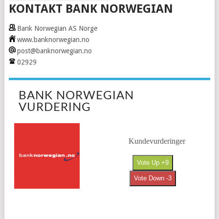
KONTAKT BANK NORWEGIAN
Bank Norwegian AS Norge
www.banknorwegian.no
post@banknorwegian.no
02929
BANK NORWEGIAN
VURDERING
Kundevurderinger
Vote Up +9
Vote Down -3