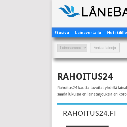
Etusivu
Lainavertailu
Heti tilill
RAHOITUS24
Rahoitus24 kautta tavoitat yhdellä lainah
saada lukuisia eri lainatarjouksia eri koroi
RAHOITUS24.FI