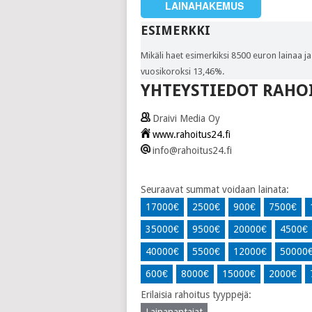
LAINAHAKEMUS
ESIMERKKI
Mikäli haet esimerkiksi 8500 euron lainaa ja
vuosikoroksi 13,46%.
YHTEYSTIEDOT RAHO
Draivi Media Oy
www.rahoitus24.fi
info@rahoitus24.fi
Seuraavat summat voidaan lainata:
17000€
2500€
900€
7500€
35000€
9500€
20000€
4500€
40000€
5500€
12000€
50000
600€
8000€
15000€
2000€
Erilaisia ​​rahoitus tyyppejä:
Lainanantajat