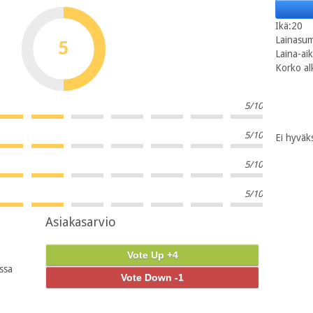
Ikä:20
Lainasu
5
Laina-ai
Korko al
5/10
5/10
Ei hyväk
5/10
5/10
Asiakasarvio
Vote Up +4
ssa
Vote Down -1