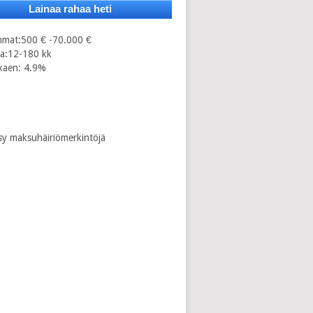
Lainaa rahaa heti
mmat:500 € -70.000 €
ka:12-180 kk
kaen: 4.9%
sy maksuhäiriömerkintöjä