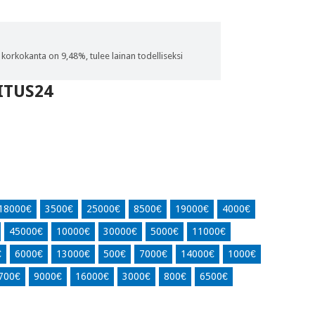
 korkokanta on 9,48%, tulee lainan todelliseksi
ITUS24
18000€
3500€
25000€
8500€
19000€
4000€
45000€
10000€
30000€
5000€
11000€
€
6000€
13000€
500€
7000€
14000€
1000€
700€
9000€
16000€
3000€
800€
6500€