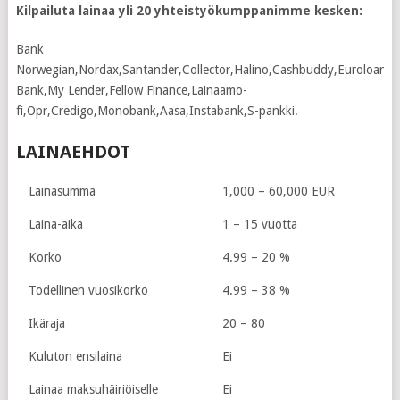
Kilpailuta lainaa yli 20 yhteistyökumppanimme kesken:
Bank
Norwegian,Nordax,Santander,Collector,Halino,Cashbuddy,Euroloan,S
Bank,My Lender,Fellow Finance,Lainaamo-
fi,Opr,Credigo,Monobank,Aasa,Instabank,S-pankki.
LAINAEHDOT
Lainasumma
1,000 – 60,000 EUR
Laina-aika
1 – 15 vuotta
Korko
4.99 – 20 %
Todellinen vuosikorko
4.99 – 38 %
Ikäraja
20 – 80
Kuluton ensilaina
Ei
Lainaa maksuhäiriöiselle
Ei