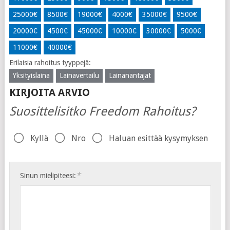
25000€
8500€
19000€
4000€
35000€
9500€
20000€
4500€
45000€
10000€
30000€
5000€
11000€
40000€
Erilaisia ​​rahoitus tyyppejä:
Yksityislaina
Lainavertailu
Lainanantajat
KIRJOITA ARVIO
Suosittelisitko Freedom Rahoitus?
Kyllä
Nro
Haluan esittää kysymyksen
*
Sinun mielipiteesi: