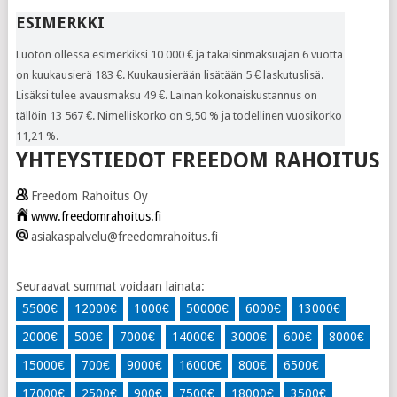
ESIMERKKI
Luoton ollessa esimerkiksi 10 000 € ja takaisinmaksuajan 6 vuotta
on kuukausierä 183 €. Kuukausierään lisätään 5 € laskutuslisä.
Lisäksi tulee avausmaksu 49 €. Lainan kokonaiskustannus on
tällöin 13 567 €. Nimelliskorko on 9,50 % ja todellinen vuosikorko
11,21 %.
YHTEYSTIEDOT FREEDOM RAHOITUS
Freedom Rahoitus Oy
www.freedomrahoitus.fi
asiakaspalvelu@freedomrahoitus.fi
Seuraavat summat voidaan lainata:
5500€
12000€
1000€
50000€
6000€
13000€
2000€
500€
7000€
14000€
3000€
600€
8000€
15000€
700€
9000€
16000€
800€
6500€
17000€
2500€
900€
7500€
18000€
3500€