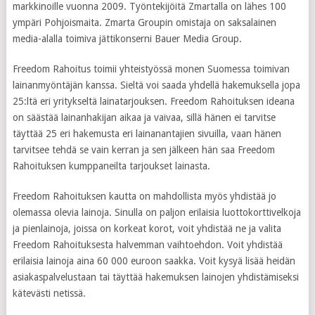
markkinoille vuonna 2009. Työntekijöitä Zmartalla on lähes 100
ympäri Pohjoismaita. Zmarta Groupin omistaja on saksalainen
media-alalla toimiva jättikonserni Bauer Media Group.
Freedom Rahoitus toimii yhteistyössä monen Suomessa toimivan
lainanmyöntäjän kanssa. Sieltä voi saada yhdellä hakemuksella jopa
25:ltä eri yritykseltä lainatarjouksen. Freedom Rahoituksen ideana
on säästää lainanhakijan aikaa ja vaivaa, sillä hänen ei tarvitse
täyttää 25 eri hakemusta eri lainanantajien sivuilla, vaan hänen
tarvitsee tehdä se vain kerran ja sen jälkeen hän saa Freedom
Rahoituksen kumppaneilta tarjoukset lainasta.
Freedom Rahoituksen kautta on mahdollista myös yhdistää jo
olemassa olevia lainoja. Sinulla on paljon erilaisia luottokorttivelkoja
ja pienlainoja, joissa on korkeat korot, voit yhdistää ne ja valita
Freedom Rahoituksesta halvemman vaihtoehdon. Voit yhdistää
erilaisia lainoja aina 60 000 euroon saakka. Voit kysyä lisää heidän
asiakaspalvelustaan tai täyttää hakemuksen lainojen yhdistämiseksi
kätevästi netissä.