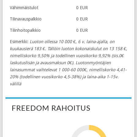
Vähimmäistulot
0 EUR
Tilinavauspalkkio
0 EUR
Tilinhoitopalkkio
0 EUR
Esimerkki:
Luoton ollessa 10 000 €, 6 v. laina-ajalla, on
kuukausierä 183 €. Tällöin luoton kokonaiskulut on 13 158 €,
nimelliskorko 9,50% ja todellinen vuosikorko 9,92% (sis.0€
laskutuslisän ja avausmaksun 0€). Luotonmyöntäjien
lainasummat vaihtelevat 1 000-60 000€, nimelliskorko 4,41-
20% (todellinen vuosikorko 4,5-38%) ja laina-aika 1-15v.
välillä
FREEDOM RAHOITUS