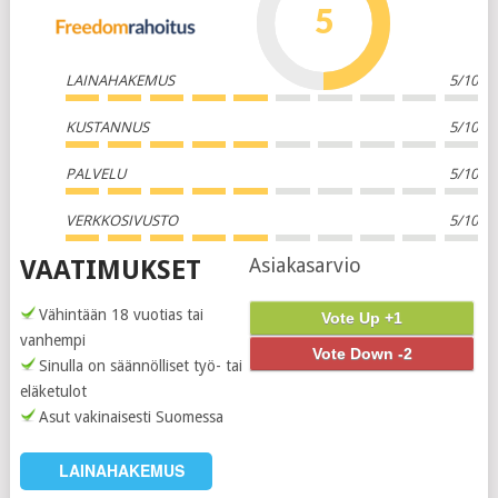
5
LAINAHAKEMUS
5/10
KUSTANNUS
5/10
PALVELU
5/10
VERKKOSIVUSTO
5/10
Asiakasarvio
VAATIMUKSET
Vähintään 18 vuotias tai
Vote Up +1
vanhempi
Vote Down -2
Sinulla on säännölliset työ- tai
eläketulot
Asut vakinaisesti Suomessa
LAINAHAKEMUS