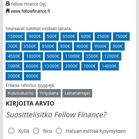
Fellow Finance Oyj
www.fellowfinance.fi
Seuraavat summat voidaan lainata:
15000€
9000€
500€
6500€
600€
2500€
7500€
700€
3500€
8500€
800€
4000€
9500€
900€
4500€
10000€
5000€
11000€
5500€
12000€
1000€
6000€
13000€
2000€
7000€
14000€
3000€
8000€
Erilaisia ​​rahoitus tyyppejä:
Kulutusluotto
Yrityslaina
Lainanantajat
KIRJOITA ARVIO
Suosittelisitko Fellow Finance?
Kyllä
Nro
Haluan esittää kysymyksen