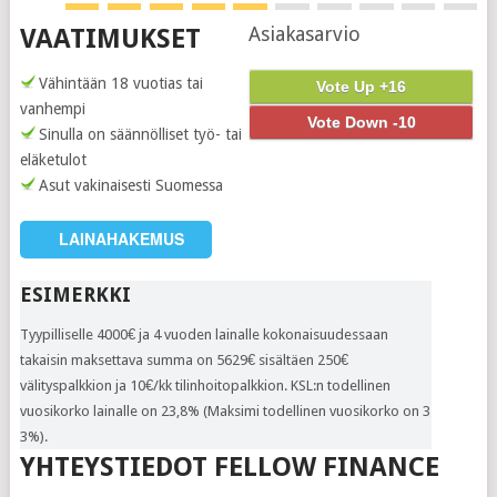
Asiakasarvio
VAATIMUKSET
Vähintään 18 vuotias tai
Vote Up +16
vanhempi
Vote Down -10
Sinulla on säännölliset työ- tai
eläketulot
Asut vakinaisesti Suomessa
LAINAHAKEMUS
ESIMERKKI
Tyypilliselle 4000€ ja 4 vuoden lainalle kokonaisuudessaan
takaisin maksettava summa on 5629€ sisältäen 250€
välityspalkkion ja 10€/kk tilinhoitopalkkion. KSL:n todellinen
vuosikorko lainalle on 23,8% (Maksimi todellinen vuosikorko on 3​
3%).
YHTEYSTIEDOT FELLOW FINANCE