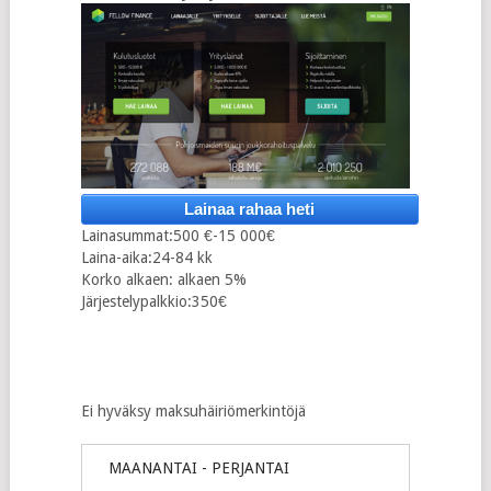
Lainaa rahaa heti
Lainasummat:500 €-15 000€
Laina-aika:24-84 kk
Korko alkaen: alkaen 5%
Järjestelypalkkio:350€
Ei hyväksy maksuhäiriömerkintöjä
MAANANTAI - PERJANTAI