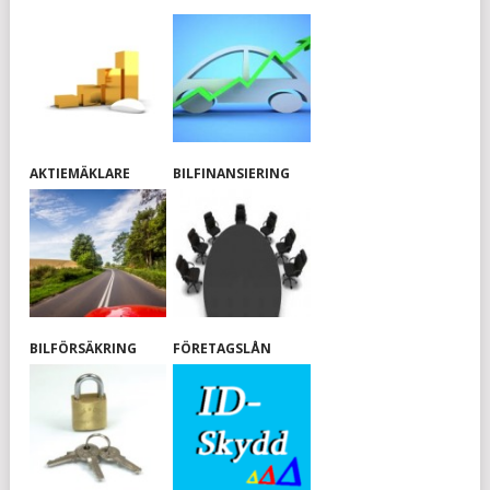
AKTIEMÄKLARE
BILFINANSIERING
BILFÖRSÄKRING
FÖRETAGSLÅN