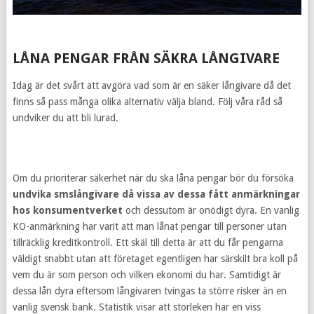
LÅNA PENGAR FRÅN SÄKRA LÅNGIVARE
Idag är det svårt att avgöra vad som är en säker långivare då det
finns så pass många olika alternativ välja bland. Följ våra råd så
undviker du att bli lurad.
Om du prioriterar säkerhet när du ska låna pengar bör du försöka
undvika smslångivare då vissa av dessa fått anmärkningar
hos konsumentverket
och dessutom är onödigt dyra. En vanlig
KO-anmärkning har varit att man lånat pengar till personer utan
tillräcklig kreditkontroll. Ett skäl till detta är att du får pengarna
väldigt snabbt utan att företaget egentligen har särskilt bra koll på
vem du är som person och vilken ekonomi du har. Samtidigt är
dessa lån dyra eftersom långivaren tvingas ta större risker än en
vanlig svensk bank. Statistik visar att storleken har en viss