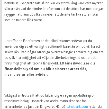
betydelse. Generellt sätt så brukar en större långivare vara mycket
säkrare än vad de mindre är eftersom att de större har mer pengar
i ryggen att låna ut vilket innebär att de inte tar lika stora risker
som de mindre långivarna.
Beträffande låneformen är det alltid rekommenderat att du
använder dig av ett vanligt traditionellt banklån om du vill ha ett
säkert lån utan några otrevliga överraskningar.Försäkra dig om att
du själv har möjlighet att välja din återbetalningstid och att det
finns möjlighet att teckna låneskydd. Ett
låneskydd ger dig
finansiellt skydd om du blir oplanerat arbetslös,
invalidiseras eller avlider
.
Viktigast är trots allt att du bildar dig en egen uppfattning om
respektive bolag. Upptäck vad andra människor har för
erfarenheter av just din långivare! Här på
Lånebank.com
hittar du