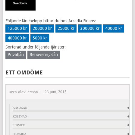
Följande lånebelopp hittar du hos Arcadia Finans:
125000 kr
200000 kr
25000 kr
300000 kr
40000 kr
400000 kr
5000 kr
Sorterad under följande tjänster:
Privatlån
Renoveringslån
ETT OMDÖME
sven-olov larsson
23 juni, 2015
ANSÖKAN
0
KOSTNAD
0
SERVICE
0
HEMSIDA
0