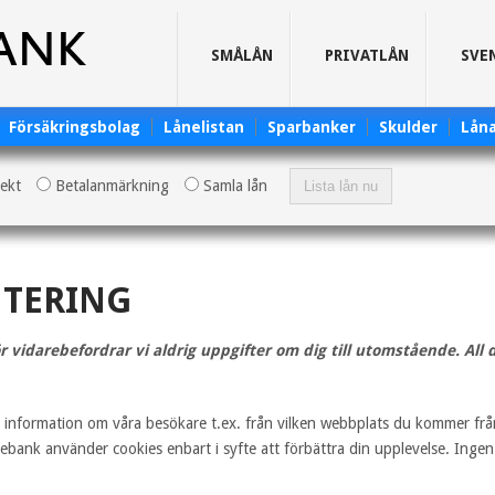
SMÅLÅN
PRIVATLÅN
SVE
Försäkringsbolag
Lånelistan
Sparbanker
Skulder
Lån
rekt
Betalanmärkning
Samla lån
TERING
för vidarebefordrar vi aldrig uppgifter om dig till utomstående. All 
å information om våra besökare t.ex. från vilken webbplats du kommer från
ebank använder cookies enbart i syfte att förbättra din upplevelse. Ingen