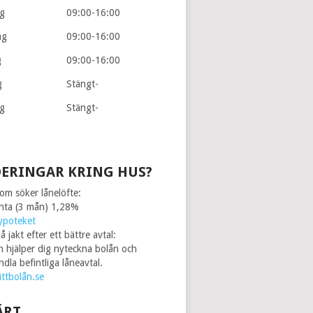
g
09:00-16:00
ag
09:00-16:00
g
09:00-16:00
g
Stängt-
g
Stängt-
ERINGAR KRING HUS?
som söker lånelöfte:
änta (3 mån) 1,28%
ypoteket
å jakt efter ett bättre avtal:
n hjälper dig nyteckna bolån och
dla befintliga låneavtal.
ttbolån.se
ÄRT