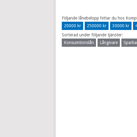
Följande lånebelopp hittar du hos Komp
20000 kr
250000 kr
30000 kr
Sorterad under följande tjänster:
Konsumtionslån
Långivare
Sparba