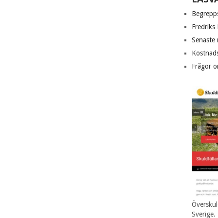
Begrepps
Fredriks
Senaste 
Kostnad
Frågor o
Överskul
Sverige.