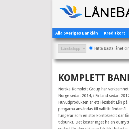
Alla Sveriges Banklån
Kreditkort
Hitta bästa lånet di
KOMPLETT BAN
Norska Komplett Group har verksamhet i
Norge sedan 2014, i Finland sedan 201
Huvudprodukten är ett Flexibelt Lån på u
pengarna användas till valfritt ändamål. 
fungerar som en stor kontokredit där lån
tidpunkt. Det kostar inget ha en outnytt
endast för den del som faktiskt belast