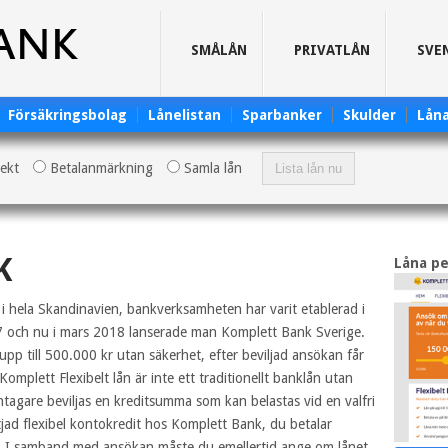
SMÅLÅN
PRIVATLÅN
SVE
Försäkringsbolag
Lånelistan
Sparbanker
Skulder
Lån
rekt
Betalanmärkning
Samla lån
K
Låna p
 hela Skandinavien, bankverksamheten har varit etablerad i
7 och nu i mars 2018 lanserade man Komplett Bank Sverige.
pp till 500.000 kr utan säkerhet, efter beviljad ansökan får
Komplett Flexibelt lån är inte ett traditionellt banklån utan
tagare beviljas en kreditsumma som kan belastas vid en valfri
jad flexibel kontokredit hos Komplett Bank, du betalar
as. I samband med ansökan måste du emellertid ange om lånet