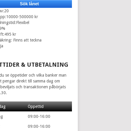
Sök lånet
av:20
opp:10000-500000 kr
ningstid:Flexibel
.9%
ift:495 kr
äkring: Finns att teckna
Ja
TTIDER & UTBETALNING
du se öppetider och vilka banker man
ut pengar direkt till samma dag om
beviljats och transaktionen påbörjats
.30.
dag
Öppettid
ag
09:00-16:00
g
09:00-16:00