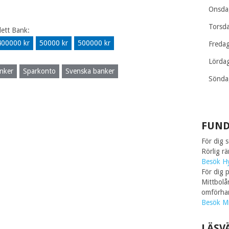
Onsda
Torsd
lett Bank:
400000 kr
50000 kr
500000 kr
Freda
Lörda
nker
Sparkonto
Svenska banker
Sönda
FUND
För dig 
Rörlig r
Besök H
För dig p
Mittbolå
omförhan
Besök Mi
LÄSV