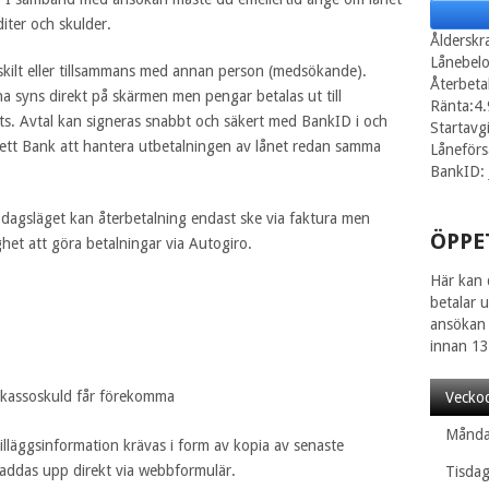
diter och skulder.
Ålderskr
Lånebel
skilt eller tillsammans med annan person (medsökande).
Återbetal
na syns direkt på skärmen men pengar betalas ut till
Ränta:4
ts. Avtal kan signeras snabbt och säkert med BankID i och
Startavg
lett Bank att hantera utbetalningen av lånet redan samma
Låneförs
BankID: 
 dagsläget kan återbetalning endast ske via faktura men
ÖPPE
het att göra betalningar via Autogiro.
Här kan 
betalar 
ansökan 
innan 13
nkassoskuld får förekomma
Vecko
Månd
illäggsinformation krävas i form av kopia av senaste
laddas upp direkt via webbformulär.
Tisda