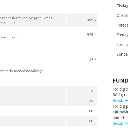
Tisda
Onsda
Torsd
Freda
Lörda
Sönda
FUND
För dig 
Rörlig r
Besök H
För dig p
Mittbolå
omförhan
Besök Mi