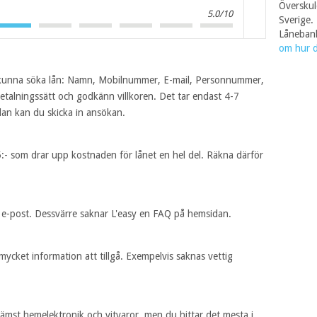
Överskul
5.0/10
Sverige.
Lånebank
om hur d
att kunna söka lån: Namn, Mobilnummer, E-mail, Personnummer,
talningssätt och godkänn villkoren. Det tar endast 4-7
edan kan du skicka in ansökan.
:- som drar upp kostnaden för lånet en hel del. Räkna därför
ler e-post. Dessvärre saknar L'easy en FAQ på hemsidan.
mycket information att tillgå. Exempelvis saknas vettig
främst hemelektronik och vitvaror, men du hittar det mesta i