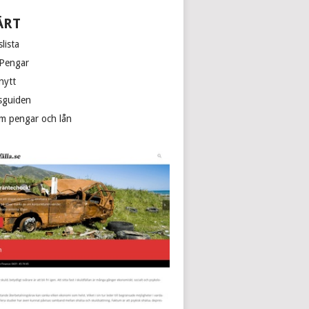
ÄRT
lista
 Pengar
nytt
sguiden
m pengar och lån