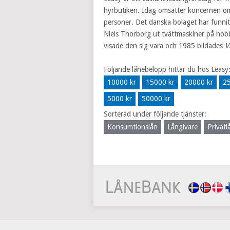
hyrbutiken. Idag omsätter koncernen om
personer. Det danska bolaget har funnit
Niels Thorborg ut tvättmaskiner på hobby
visade den sig vara och 1985 bildades
V
Följande lånebelopp hittar du hos Leasy
10000 kr
15000 kr
20000 kr
25
5000 kr
50000 kr
Sorterad under följande tjänster:
Konsumtionslån
Långivare
Privatl