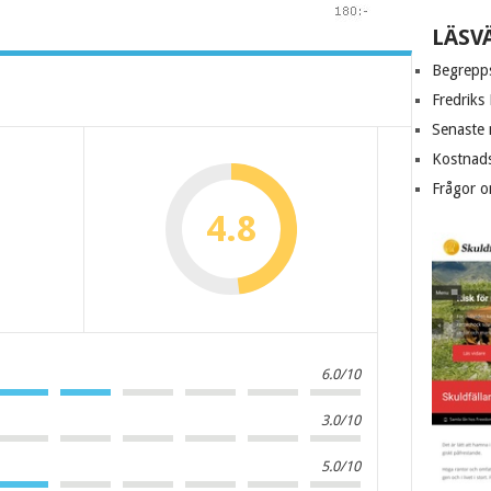
LÄSV
Begrepps
Fredriks
Senaste 
Kostnad
Frågor o
4.8
6.0/10
3.0/10
5.0/10