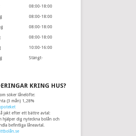
g
08:00-18:00
g
08:00-18:00
ag
08:00-18:00
g
08:00-18:00
g
10:00-16:00
g
Stängt-
ERINGAR KRING HUS?
som söker lånelöfte:
änta (3 mån) 1,28%
ypoteket
å jakt efter ett bättre avtal:
n hjälper dig nyteckna bolån och
dla befintliga låneavtal.
ttbolån.se