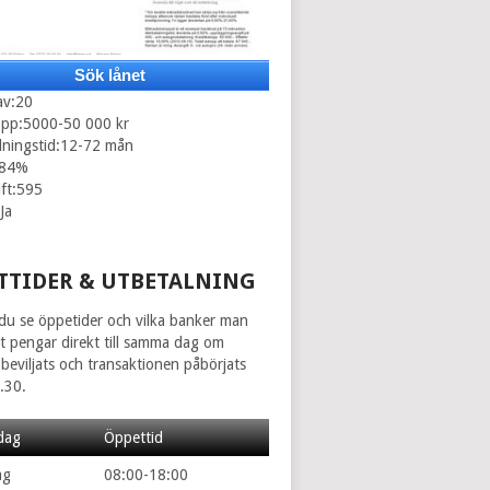
Sök lånet
av:20
opp:5000-50 000 kr
lningstid:12-72 mån
.84%
ift:595
Ja
TTIDER & UTBETALNING
du se öppetider och vilka banker man
ut pengar direkt till samma dag om
beviljats och transaktionen påbörjats
.30.
dag
Öppettid
ag
08:00-18:00