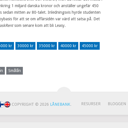
kring 1 miljard danska kronor och anställer ungefär 450
s sedan mitten av 80-talet. Inledningsvis hyrde studenten
basis för att se om affärsidén var värd att satsa på. Det
askRent
som senare kom att bli Leasy.
:
000 kr
30000 kr
35000 kr
40000 kr
45000 kr
ån
Smålån
RESURSER
BLOGGEN
COPYRIGHT © 2026
LÅNEBANK
.