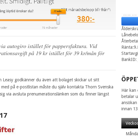
Ålderskr
Lånebel
Återbeta
ia autogiro istället för pappersfaktura. Vid
Ränta:9
ationsavgift på 19 kr istället för 39 kr/mån för
Startavg
BankID: 
ÖPPE
rån Leasy godkänner du även att bolaget skickar ut sitt
nas med på e-postlistan måste du själv kontakta Thorn Svenska
Här kan 
 sig via avsluta prenumerationslänken som du finner längst
betalar 
ansökan 
innan 13
17
Vecko
Månd