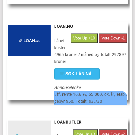
LOAN.NO
Vote Up +10
Vote Down -1
Lånet
koster
4965 kroner / måned og totalt 297897
kroner
SØK LÅN NÅ
Annonselenke
Eff. rente 16,6 %, 65.000, o/5år, etabl.
gebyr 950, Totalt: 93.730
LOANBUTLER
Vote Up +3
Vote Down -2