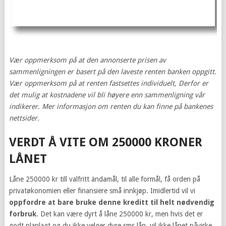
Vær oppmerksom på at den annonserte prisen av
sammenligningen er basert på den laveste renten banken oppgitt.
Vær oppmerksom på at renten fastsettes individuelt, Derfor er
det mulig at kostnadene vil bli høyere enn sammenligning vår
indikerer. Mer informasjon om renten du kan finne på bankenes
nettsider.
VERDT Å VITE OM 250000 KRONER
LÅNET
Låne 250000 kr till valfritt ändamål, til alle formål, få orden på
privatøkonomien eller finansiere små innkjøp. Imidlertid vil vi
oppfordre at bare bruke denne kreditt til helt nødvendig
forbruk
. Det kan være dyrt å låne 250000 kr, men hvis det er
godt planlagt og du ikke velger dyre sms lån, vil ikke lånet påvirke