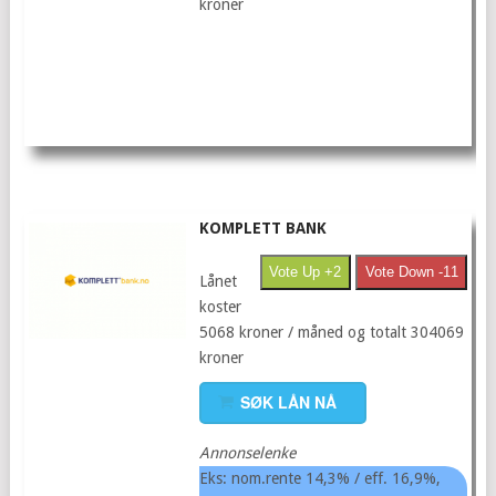
kroner
KOMPLETT BANK
Vote Up +2
Vote Down -11
Lånet
koster
5068 kroner / måned og totalt 304069
kroner
SØK LÅN NÅ
Annonselenke
Eks: nom.rente 14,3% / eff. 16,9%,