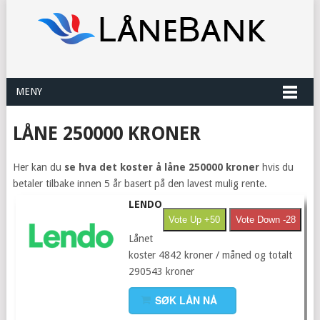
MENY
LÅNE 250000 KRONER
Her kan du
se hva det koster å låne 250000 kroner
hvis du
betaler tilbake innen 5 år basert på den lavest mulig rente.
LENDO
Vote Up +50
Vote Down -28
Lånet
koster 4842 kroner / måned og totalt
290543 kroner
SØK LÅN NÅ