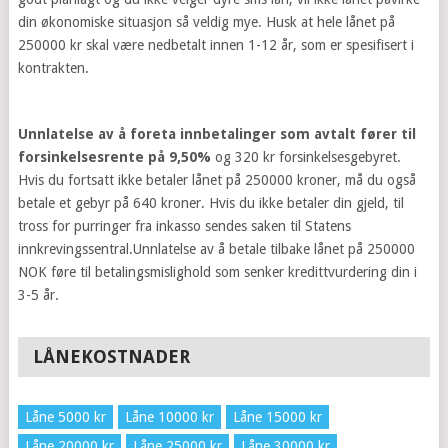
din økonomiske situasjon så veldig mye. Husk at hele lånet på
250000 kr skal være nedbetalt innen 1-12 år, som er spesifisert i
kontrakten.
Unnlatelse av å foreta innbetalinger som avtalt fører til
forsinkelsesrente på 9,50%
og 320 kr forsinkelsesgebyret.
Hvis du fortsatt ikke betaler lånet på 250000 kroner, må du også
betale et gebyr på 640 kroner. Hvis du ikke betaler din gjeld, til
tross for purringer fra inkasso sendes saken til Statens
innkrevingssentral.Unnlatelse av å betale tilbake lånet på 250000
NOK føre til betalingsmislighold som senker kredittvurdering din i
3-5 år.
LÅNEKOSTNADER
Låne 5000 kr
Låne 10000 kr
Låne 15000 kr
Låne 20000 kr
Låne 25000 kr
Låne 30000 kr