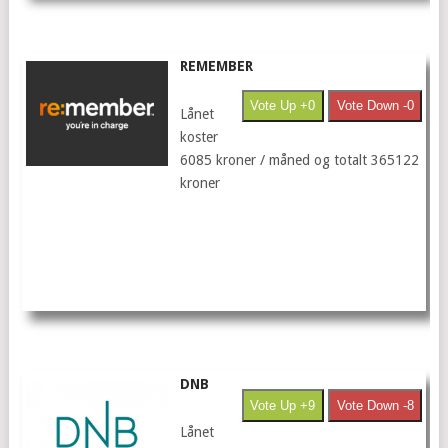
REMEMBER
Vote Up +0
Vote Down -0
Lånet
koster
6085 kroner / måned og totalt 365122
kroner
DNB
Vote Up +9
Vote Down -8
Lånet