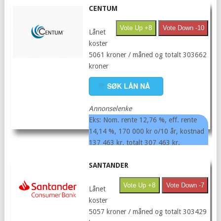
CENTUM
Vote Up +8
Vote Down -10
Lånet
koster
5061 kroner / måned og totalt 303662
kroner
SØK LÅN NÅ
Annonselenke
Eks: Nom. rente 12,76 %, eff. rente
14,14 %, 170 000 kr o/10 år, kostnad
137 463 kr, totalt 307 463 kr.
SANTANDER
Vote Up +8
Vote Down -7
Lånet
koster
5057 kroner / måned og totalt 303429