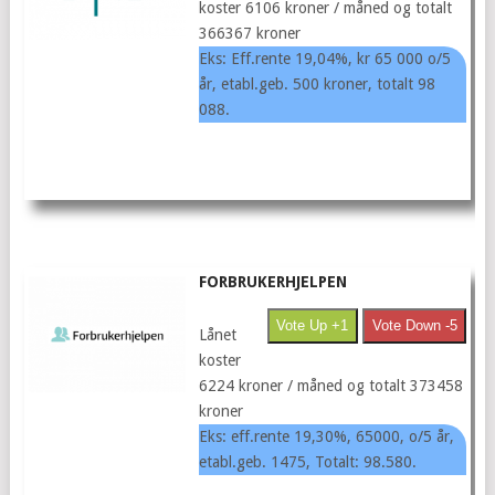
koster 6106 kroner / måned og totalt
366367 kroner
Eks: Eff.rente 19,04%, kr 65 000 o/5
år, etabl.geb. 500 kroner, totalt 98
088.
FORBRUKERHJELPEN
Vote Up +1
Vote Down -5
Lånet
koster
6224 kroner / måned og totalt 373458
kroner
Eks: eff.rente 19,30%, 65000, o/5 år,
etabl.geb. 1475, Totalt: 98.580‎.