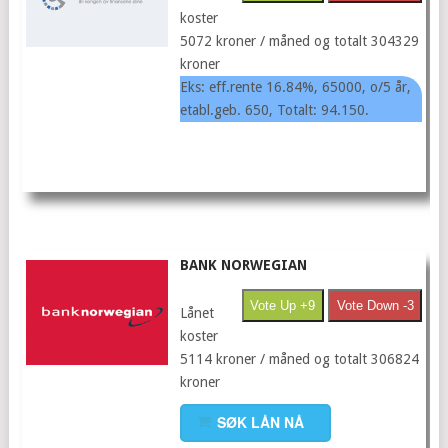
koster
5072 kroner / måned og totalt 304329
kroner
Eks: eff.rente 16.84%, 65000, o/5 år,
etabl.geb. 650, Totalt: 94.150.
BANK NORWEGIAN
Vote Up +9
Vote Down -3
Lånet
koster
5114 kroner / måned og totalt 306824
kroner
SØK LÅN NÅ