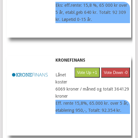
Eks: eff.rente: 15,8 %, 65 000 kr over
5 år, etabl.geb 640 kr. Totalt: 92 309
kr. Løpetid 0-15 år.
KRONEFINANS
Vote Up +1
Vote Down -0
Lånet
koster
6069 kroner / måned og totalt 364129
kroner
Eff. rente 15,8%, 65.000 kr. over 5 år,
etablering 950,-, Totalt: 92.354 kr.