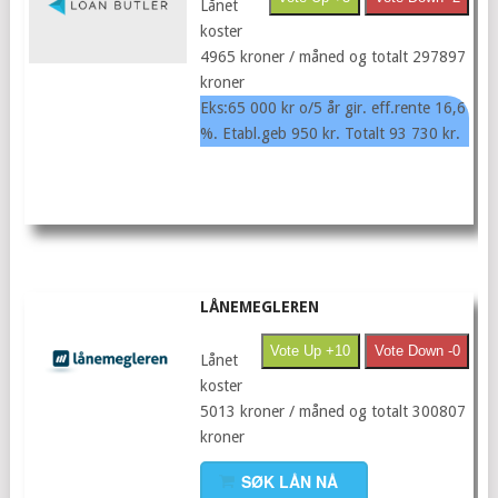
Lånet
koster
4965 kroner / måned og totalt 297897
kroner
Eks:65 000 kr o/5 år gir. eff.rente 16,6
%. Etabl.geb 950 kr. Totalt 93 730 kr.
LÅNEMEGLEREN
Vote Up +10
Vote Down -0
Lånet
koster
5013 kroner / måned og totalt 300807
kroner
SØK LÅN NÅ