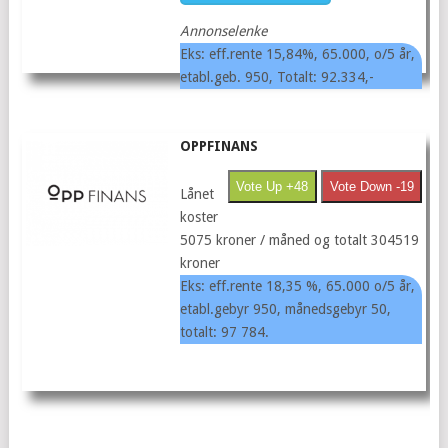
Annonselenke
Eks: eff.rente 15,84%, 65.000, o/5 år,
etabl.geb. 950, Totalt: 92.334,-
OPPFINANS
Vote Up +48
Vote Down -19
Lånet
koster
5075 kroner / måned og totalt 304519
kroner
Eks: eff.rente 18,35 %, 65.000 o/5 år,
etabl.gebyr 950, månedsgebyr 50,
totalt: 97 784.