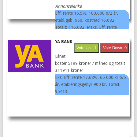
Annonselenke
Eff. rente 16,5%, 100.000 o/2 år,
etabl.geb. 950, kostnad 16.682.
Totalt: 116.682. Maks. Eff. rente
37,62%.
YA BANK
Vote Up +1
Vote Down -0
Lånet
koster 5199 kroner / måned og totalt
311911 kroner
Eks: Eff. rente 17,68%, 65 000 kr o/5
år, etableringsgebyr 900 kr, Totalt:
95413.