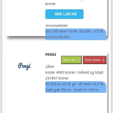
kroner
SØK LÅN NÅ
Annonselenke
Eks: Eff.rente 14,0%, 65.000,- o/5 år,
tot.kost 89.093,-
PENGI
Vote Up +7
Vote Down -1
Lånet
koster 4965 kroner / måned og totalt
297897 kroner
65 000 kr o/5 år gir. eff.rente 16,6 %.
Etabl.geb 950 kr. Totalt 93 730 kr.