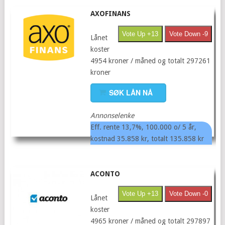
AXOFINANS
Vote Up +13
Vote Down -9
Lånet
koster
4954 kroner / måned og totalt 297261
kroner
SØK LÅN NÅ
Annonselenke
Eff. rente 13,7%, 100.000 o/ 5 år,
kostnad 35.858 kr, totalt 135.858 kr
ACONTO
Vote Up +13
Vote Down -0
Lånet
koster
4965 kroner / måned og totalt 297897