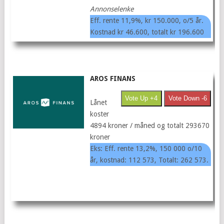
Annonselenke
Eff. rente 11,9%, kr 150.000, o/5 år.
Kostnad kr 46.600, totalt kr 196.600
AROS FINANS
Vote Up +4
Vote Down -6
Lånet
koster
4894 kroner / måned og totalt 293670
kroner
Eks: Eff. rente 13,2%, 150 000 o/10
år, kostnad: 112 573, Totalt: 262 573.