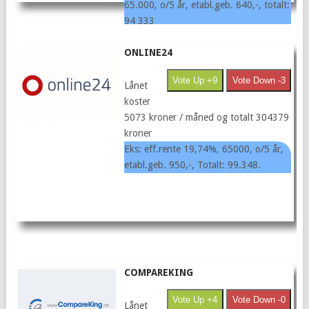
65.000, o/5 år, etabl.geb. 640,-, totalt:
94 333
ONLINE24
Vote Up +9
Vote Down -3
Lånet
koster
5073 kroner / måned og totalt 304379
kroner
Eks: eff.rente 19,74%, 65000, o/5 år,
etabl.geb. 950,-, Totalt: 99.348.
COMPAREKING
Vote Up +4
Vote Down -0
Lånet