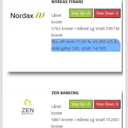
NORDAX FINANS
Vote Up +0
Vote Down -2
Lånet
koster
5762 kroner / måned og totalt 345743
kroner
Eks: eff.rente 17,09 %, 65.000 o/5 år,
etabl.gebyr 595, totalt: 94 500.
ZEN BANKING
Vote Up +1
Vote Down -5
Lånet
koster
5867 kroner / måned og totalt 352001
kroner