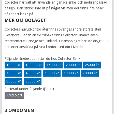
Collector har valt att använda en ganska enkel och mobilanpassad
design. Den sticker inte ut på något vis men det finns inte heller
något att klaga på.
MER OM BOLAGET
Collectors huvudkontor återfinns i Sveriges andra största stad
Göteborg. Sedan en tid tillbaka finns Collector Finance även
representerat i Norge och Finland. Finansbolaget har lite drygt 300
personer anställda på sina kontor runt om i Norden.
Följande lånebelopp hittar du hos Collector Bank:
10000 kr
100000 kr
15000 kr
20000 kr
25000 kr
30000 kr
40000 kr
50000 kr
60000 kr
70000 kr
80000 kr
90000 kr
Sorterad under följande tjänster:
Kreditkort
3 OMDÖMEN