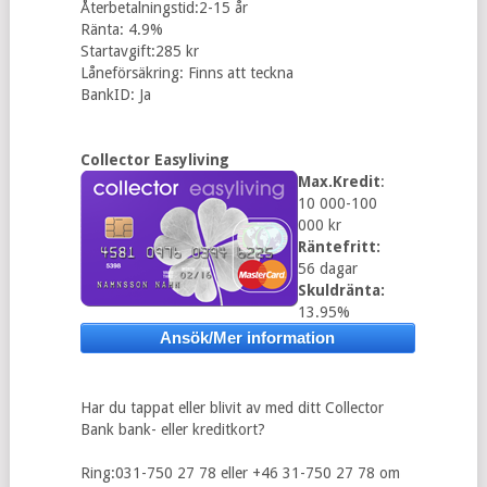
Återbetalningstid:2-15 år
Ränta: 4.9%
Startavgift:285 kr
Låneförsäkring: Finns att teckna
BankID: Ja
Collector Easyliving
Max.Kredit
:
10 000-100
000 kr
Räntefritt:
56 dagar
Skuldränta:
13.95%
Ansök/Mer information
Har du tappat eller blivit av med ditt Collector
Bank bank- eller kreditkort?
Ring:031-750 27 78 eller +46 31-750 27 78 om